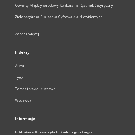
Otwarty Międzynarodowy Konkurs na Rysunek Satyryczny
Zielonogórska Biblioteka Cyfrowa dla Niewidomych
...
Zobacz więcej
Indeksy
Autor
Tytuł
Temat i słowa kluczowe
Wydawca
Informacje
Biblioteka Uniwersytetu Zielonogórskiego