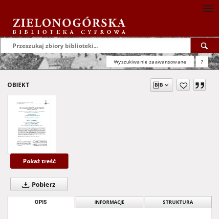
Wyszukiwanie zaawansowane
?
OBIEKT
Pokaż treść
Pobierz
OPIS
INFORMACJE
STRUKTURA