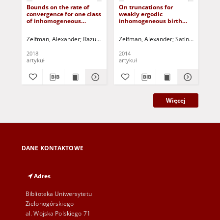
Bounds on the rate of
On truncations for
On
convergence for one class
weakly ergodic
bou
of inhomogeneous
inhomogeneous birth
co
Markovian queueing
and death processes
co
models with possible
ch
Zeifman, Alexander
Razumchik, Rostislav
Zeifman, Alexander
Satin, Yacov
Satin, Yacov
Kiseleva, Kseni
Zei
Kor
batch arrivals and
services
2018
2014
202
artykuł
artykuł
art
Więcej
DANE KONTAKTOWE
Adres
Biblioteka Uniwersytetu
Zielonogórskiego
al. Wojska Polskiego 71