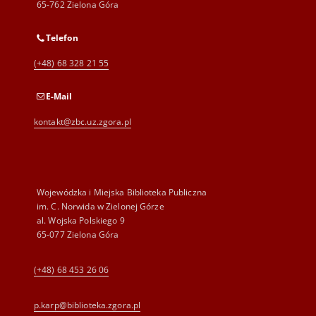
65-762 Zielona Góra
Telefon
(+48) 68 328 21 55
E-Mail
kontakt@zbc.uz.zgora.pl
Wojewódzka i Miejska Biblioteka Publiczna
im. C. Norwida w Zielonej Górze
al. Wojska Polskiego 9
65-077 Zielona Góra
(+48) 68 453 26 06
p.karp@biblioteka.zgora.pl