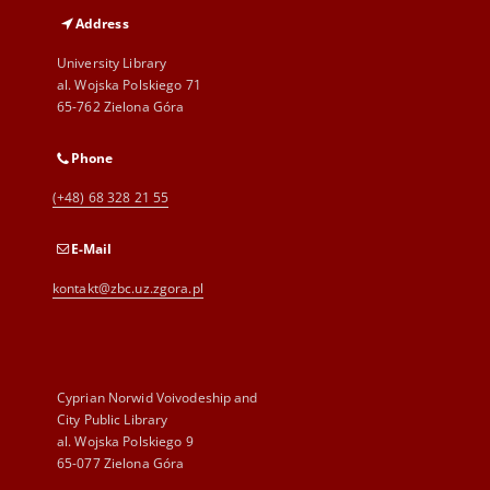
Address
University Library
al. Wojska Polskiego 71
65-762 Zielona Góra
Phone
(+48) 68 328 21 55
E-Mail
kontakt@zbc.uz.zgora.pl
Cyprian Norwid Voivodeship and
City Public Library
al. Wojska Polskiego 9
65-077 Zielona Góra