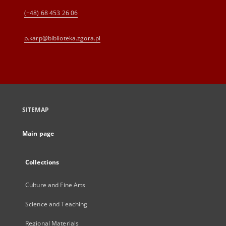
(+48) 68 453 26 06
p.karp@biblioteka.zgora.pl
SITEMAP
Main page
Collections
Culture and Fine Arts
Science and Teaching
Regional Materials