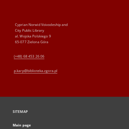
Cyprian Norwid Voivodeship and
City Public Library
al. Wojska Polskiego 9
65-077 Zielona Góra
(+48) 68 453 26 06
p.karp@biblioteka.zgora.pl
SITEMAP
Main page