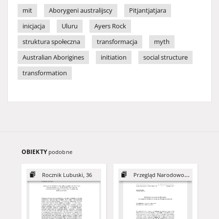
mit
Aborygeni australijscy
Pitjantjatjara
inicjacja
Uluru
Ayers Rock
struktura społeczna
transformacja
myth
Australian Aborigines
initiation
social structure
transformation
OBIEKTY
podobne
Rocznik Lubuski, 36
Przegląd Narodowościowy, 3