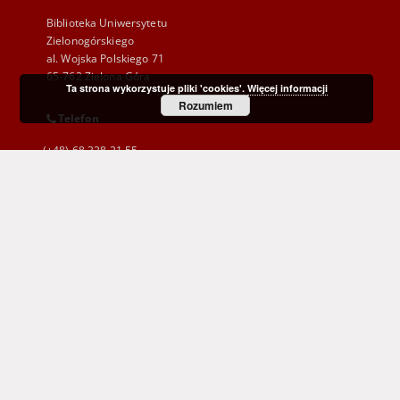
Biblioteka Uniwersytetu
Zielonogórskiego
al. Wojska Polskiego 71
65-762 Zielona Góra
Ta strona wykorzystuje pliki 'cookies'.
Więcej informacji
Rozumiem
Telefon
(+48) 68 328 21 55
E-Mail
kontakt@zbc.uz.zgora.pl
Wojewódzka i Miejska Biblioteka Publiczna
im. C. Norwida w Zielonej Górze
al. Wojska Polskiego 9
65-077 Zielona Góra