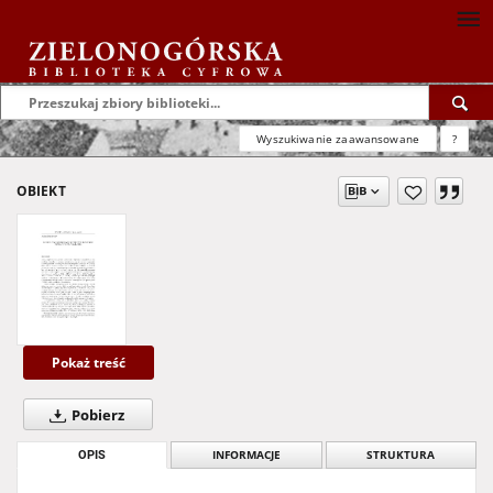
Wyszukiwanie zaawansowane
?
OBIEKT
Pokaż treść
Pobierz
OPIS
INFORMACJE
STRUKTURA