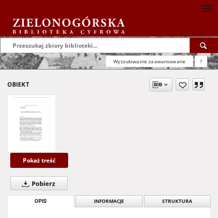
Wyszukiwanie zaawansowane
?
OBIEKT
Pokaż treść
Pobierz
OPIS
INFORMACJE
STRUKTURA