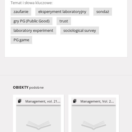
Temat i słowa kluczowe:
zaufanie
eksperyment laboratoryjny
sondaż
gry PG (Public Good)
trust
laboratory experiment
sociological survey
PG game
OBIEKTY
podobne
Management, vol. 21 (2017)
Management, Vol. 20 (2016)