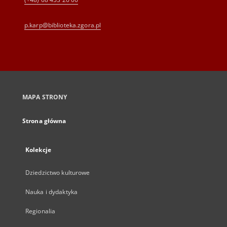
p.karp@biblioteka.zgora.pl
MAPA STRONY
Strona główna
Kolekcje
Dziedzictwo kulturowe
Nauka i dydaktyka
Regionalia