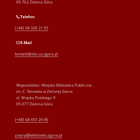
65-762 Zielona Góra
Telefon
(+48) 68 328 21 55
E-Mail
kontakt@zbc.uz.zgora.pl
Wojewódzka i Miejska Biblioteka Publiczna
im. C. Norwida w Zielonej Górze
al. Wojska Polskiego 9
65-077 Zielona Góra
(+48) 68 453 26 06
p.karp@biblioteka.zgora.pl