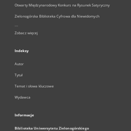
Otwarty Międzynarodowy Konkurs na Rysunek Satyryczny
Zielonogórska Biblioteka Cyfrowa dla Niewidomych
...
Zobacz więcej
Indeksy
Autor
Tytuł
Temat i słowa kluczowe
Wydawca
Informacje
Biblioteka Uniwersytetu Zielonogórskiego