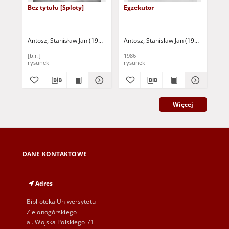
Bez tytułu [Sploty]
Egzekutor
Po 
Antosz, Stanisław Jan (1949-2004)
Antosz, Stanisław Jan (1949-2004)
Ant
[b.r.]
1986
198
rysunek
rysunek
rys
Więcej
DANE KONTAKTOWE
Adres
Biblioteka Uniwersytetu
Zielonogórskiego
al. Wojska Polskiego 71