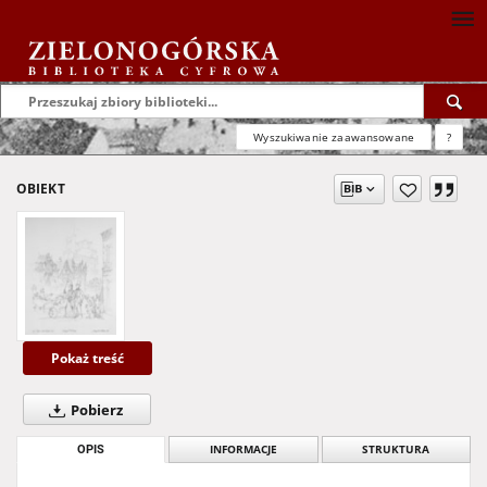
Wyszukiwanie zaawansowane
?
OBIEKT
Pokaż treść
Pobierz
OPIS
INFORMACJE
STRUKTURA