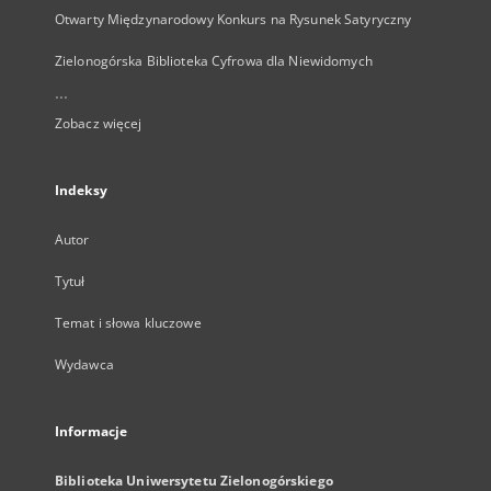
Otwarty Międzynarodowy Konkurs na Rysunek Satyryczny
Zielonogórska Biblioteka Cyfrowa dla Niewidomych
...
Zobacz więcej
Indeksy
Autor
Tytuł
Temat i słowa kluczowe
Wydawca
Informacje
Biblioteka Uniwersytetu Zielonogórskiego