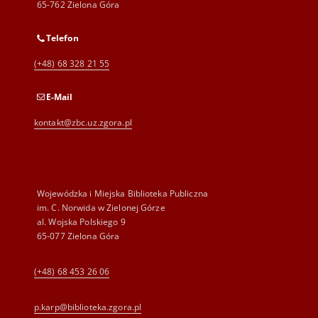
65-762 Zielona Góra
Telefon
(+48) 68 328 21 55
E-Mail
kontakt@zbc.uz.zgora.pl
Wojewódzka i Miejska Biblioteka Publiczna
im. C. Norwida w Zielonej Górze
al. Wojska Polskiego 9
65-077 Zielona Góra
(+48) 68 453 26 06
p.karp@biblioteka.zgora.pl