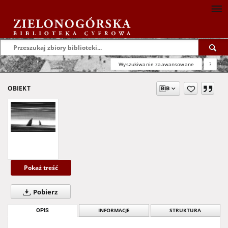
Wyszukiwanie zaawansowane
?
OBIEKT
Pokaż treść
Pobierz
OPIS
INFORMACJE
STRUKTURA