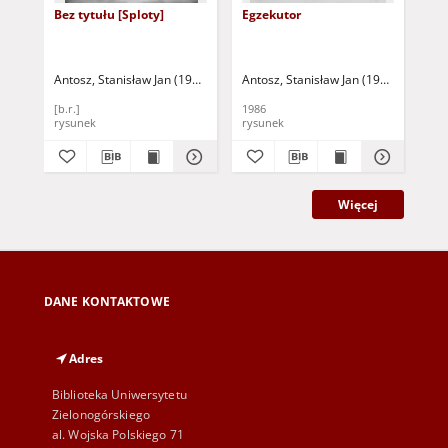
Bez tytułu [Sploty]
Egzekutor
Po 
Antosz, Stanisław Jan (1949-2004)
Antosz, Stanisław Jan (1949-2004)
Ant
[b.r.]
1986
198
rysunek
rysunek
rys
Więcej
DANE KONTAKTOWE
Adres
Biblioteka Uniwersytetu
Zielonogórskiego
al. Wojska Polskiego 71