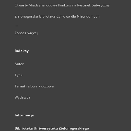
Otwarty Międzynarodowy Konkurs na Rysunek Satyryczny
Zielonogórska Biblioteka Cyfrowa dla Niewidomych
...
Zobacz więcej
Indeksy
Autor
Tytuł
Temat i słowa kluczowe
Wydawca
Informacje
Biblioteka Uniwersytetu Zielonogórskiego