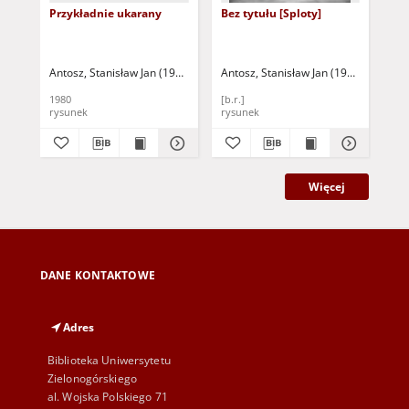
Przykładnie ukarany
Bez tytułu [Sploty]
Eg
Antosz, Stanisław Jan (1949-2004)
Antosz, Stanisław Jan (1949-2004)
Ant
1980
[b.r.]
198
rysunek
rysunek
rys
Więcej
DANE KONTAKTOWE
Adres
Biblioteka Uniwersytetu
Zielonogórskiego
al. Wojska Polskiego 71