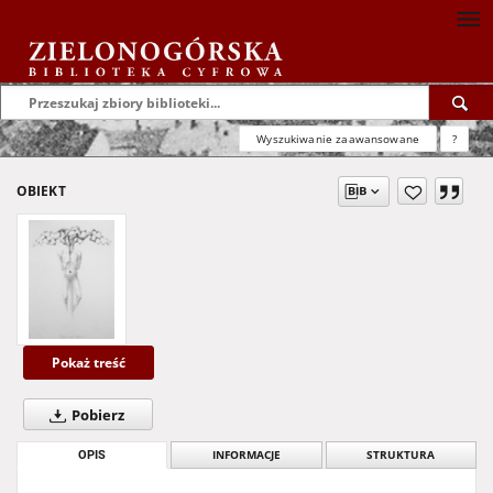
Wyszukiwanie zaawansowane
?
OBIEKT
Pokaż treść
Pobierz
OPIS
INFORMACJE
STRUKTURA