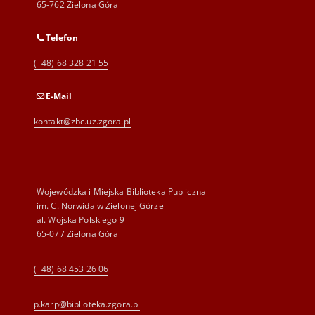
65-762 Zielona Góra
Telefon
(+48) 68 328 21 55
E-Mail
kontakt@zbc.uz.zgora.pl
Wojewódzka i Miejska Biblioteka Publiczna
im. C. Norwida w Zielonej Górze
al. Wojska Polskiego 9
65-077 Zielona Góra
(+48) 68 453 26 06
p.karp@biblioteka.zgora.pl