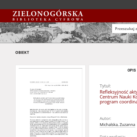
OBIEKT
OPIS
Tytuł:
Refleksyjność ak
Centrum Nauki Kop
program coordina
Autor:
Michalska, Zuzanna
Data wydania: