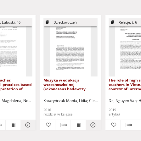
k Lubuski, 46
Dziecko/uczeń
Relacje, t. 6
eacher:
Muzyka w edukacji
The role of high 
l practices based
wczesnoszkolnej
teachers in Viet
rpretation of
(rekonesans badawczy
context of intern
topia or realities
nauczycieli) = Music in Early
integration = Rol
l inkluzywny:
Childhood Education
nauczycieli szkół
, Magdalena
ela, John Miguel
Nowak, Beata Maria - red.
Diaz, Noemí Serrano
Kataryńczuk-Mania, Lidia
Jardim, Maria Helena Gonçalves
Paprzycka, Emilia - red.
Cieślik, Adrianna
De, Nguyen Van
Narkiewicz-Nied
Kataryńczuk
Farnicka
H
awodowa oparta
(research reconnaissance of
Wietnamie w kon
tacji
teachers)
integracji międz
2016
2019
ci, utopii czy
rozdział w książce
artykuł