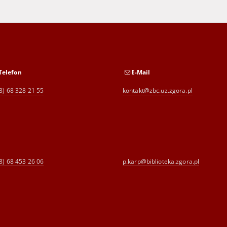
Telefon
E-Mail
8) 68 328 21 55
kontakt@zbc.uz.zgora.pl
8) 68 453 26 06
p.karp@biblioteka.zgora.pl