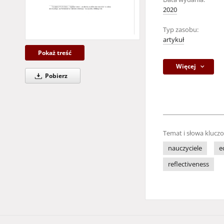
2020
Typ zasobu:
artykuł
Pokaż treść
Więcej
Pobierz
Temat i słowa klucz
nauczyciele
e
reflectiveness