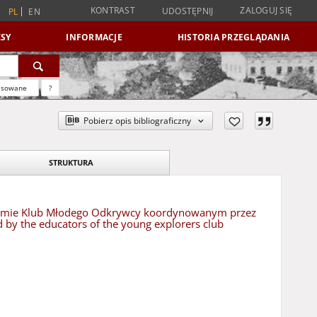
KONTRAST
ZALOGUJ SIĘ
UDOSTĘPNIJ
PL
EN
SY
INFORMACJE
HISTORIA PRZEGLĄDANIA
nsowane
?
Pobierz opis bibliograficzny
STRUKTURA
ogramie Klub Młodego Odkrywcy koordynowanym przez
d by the educators of the young explorers club