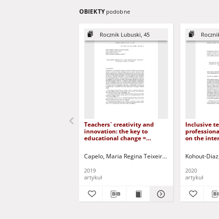
OBIEKTY
podobne
Rocznik Lubuski, 45
Roczni
Teachers` creativity and
Inclusive t
innovation: the key to
professiona
educational change =
on the inte
Kreatywność nauczycieli i
diversity, u
innowacja: klucz do zmian w
= Nauczycie
Capelo, Maria Regina Teixeira Ferreira
Kohout-Diaz
Costa Var
edukacji
praktyka z
na interpre
2019
2020
różnorodnoś
artykuł
artykuł
realiów?