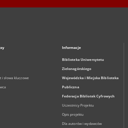
ksy
Informacje
Biblioteka Uniwersytetu
Zielonogórskiego
 i słowa kluczowe
Wojewódzka i Miejska Biblioteka
wca
Publiczna
Federacja Bibliotek Cyfrowych
Uczestnicy Projektu
Opis projektu
Dla autorów i wydawców