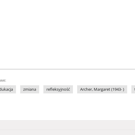
owe:
dukacja
zmiana
refleksyjność
Archer, Margaret (1943- )