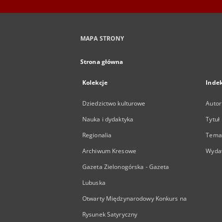
MAPA STRONY
Strona główna
Kolekcje
Inde
Dziedzictwo kulturowe
Autor
Nauka i dydaktyka
Tytuł
Regionalia
Temat
Archiwum Kresowe
Wyda
Gazeta Zielonogórska - Gazeta
Lubuska
Otwarty Międzynarodowy Konkurs na
Rysunek Satyryczny