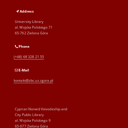
Address
University Library
al. Wojska Polskiego 71
65-762 Zielona Góra
Phone
(+48) 68 328 21 55
E-Mail
kontakt@zbc.uz.zgora.pl
Cyprian Norwid Voivodeship and
City Public Library
al. Wojska Polskiego 9
65-077 Zielona Góra