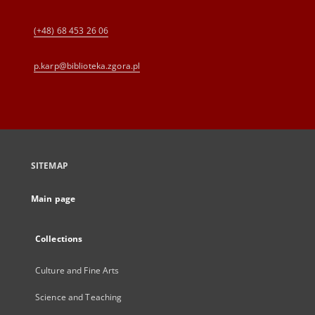
(+48) 68 453 26 06
p.karp@biblioteka.zgora.pl
SITEMAP
Main page
Collections
Culture and Fine Arts
Science and Teaching