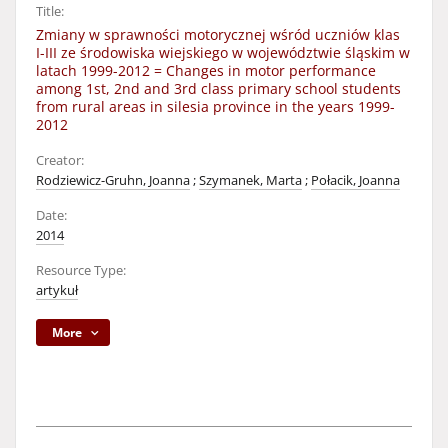
Title:
Zmiany w sprawności motorycznej wśród uczniów klas
I-III ze środowiska wiejskiego w województwie śląskim w
latach 1999-2012 = Changes in motor performance
among 1st, 2nd and 3rd class primary school students
from rural areas in silesia province in the years 1999-
2012
Creator:
Rodziewicz-Gruhn, Joanna
;
Szymanek, Marta
;
Połacik, Joanna
Date:
2014
Resource Type:
artykuł
More