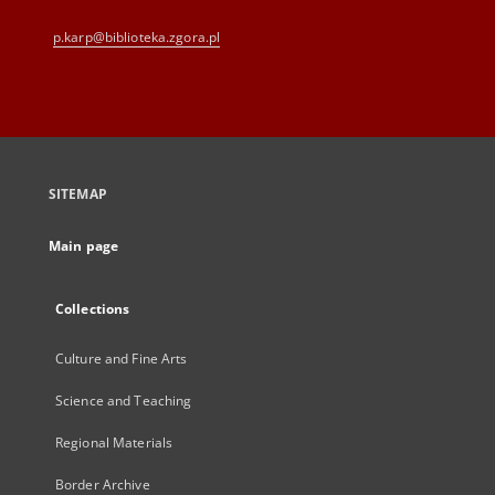
p.karp@biblioteka.zgora.pl
SITEMAP
Main page
Collections
Culture and Fine Arts
Science and Teaching
Regional Materials
Border Archive