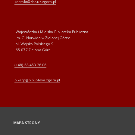
kontakt@zbc.uz.zgora.pl
Wojewódzka i Miejska Biblioteka Publiczna
im. C. Norwida w Zielonej Górze
al. Wojska Polskiego 9
65-077 Zielona Góra
(+48) 68 453 26 06
p.karp@biblioteka.zgora.pl
MAPA STRONY