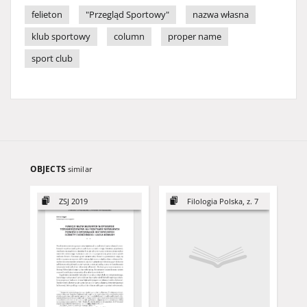
felieton
"Przegląd Sportowy"
nazwa własna
klub sportowy
column
proper name
sport club
OBJECTS
similar
ZSJ 2019
Filologia Polska, z. 7