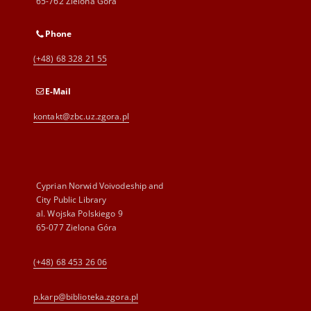
65-762 Zielona Góra
Phone
(+48) 68 328 21 55
E-Mail
kontakt@zbc.uz.zgora.pl
Cyprian Norwid Voivodeship and
City Public Library
al. Wojska Polskiego 9
65-077 Zielona Góra
(+48) 68 453 26 06
p.karp@biblioteka.zgora.pl