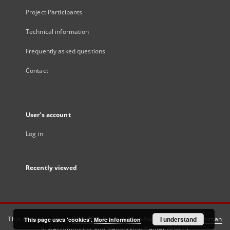
Project Participants
Technical information
Frequently asked questions
Contact
User's account
Log in
Recently viewed
This service runs on
DInGO dLibra 6.3.21
software created by
I understand
Poznan
This page uses 'cookies'.
More information
Supercomputing and Networking Center (PSNC)