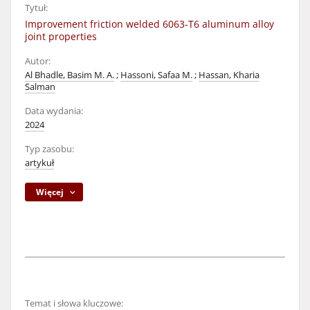
Tytuł:
Improvement friction welded 6063-T6 aluminum alloy
joint properties
Autor:
Al Bhadle, Basim M. A.
;
Hassoni, Safaa M.
;
Hassan, Kharia
Salman
Data wydania:
2024
Typ zasobu:
artykuł
Więcej
Temat i słowa kluczowe: