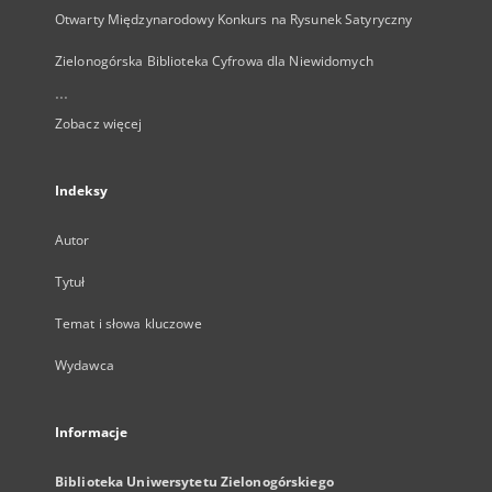
Otwarty Międzynarodowy Konkurs na Rysunek Satyryczny
Zielonogórska Biblioteka Cyfrowa dla Niewidomych
...
Zobacz więcej
Indeksy
Autor
Tytuł
Temat i słowa kluczowe
Wydawca
Informacje
Biblioteka Uniwersytetu Zielonogórskiego