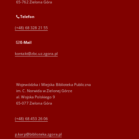
65-762 Zielona Góra
Telefon
(+48) 68 328 21 55
E-Mail
kontakt@zbc.uz.zgora.pl
Wojewódzka i Miejska Biblioteka Publiczna
im. C. Norwida w Zielonej Górze
al. Wojska Polskiego 9
65-077 Zielona Góra
(+48) 68 453 26 06
p.karp@biblioteka.zgora.pl