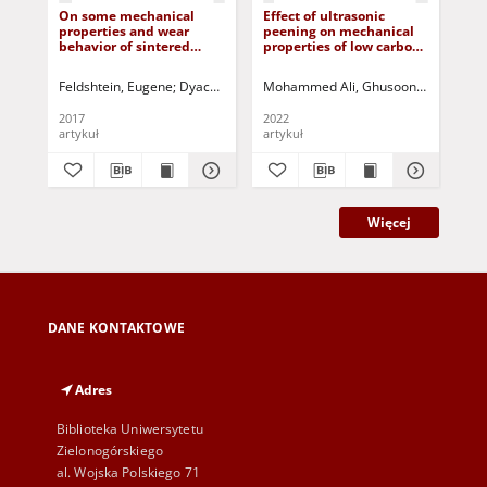
On some mechanical
Effect of ultrasonic
On
properties and wear
peening on mechanical
car
behavior of sintered
properties of low carbon
usi
bronze based composites
steel AISI 1020 TIG
add
reinforced with some
welding joints process
Feldshtein, Eugene
Dyachkova, Larisa
Mohammed Ali, Ghusoon Ridha
Letsko, Andrey
Kiełek, P.
Kiełek
Ridh
Dya
aluminides
microadditives
2017
2022
202
artykuł
artykuł
art
Więcej
DANE KONTAKTOWE
Adres
Biblioteka Uniwersytetu
Zielonogórskiego
al. Wojska Polskiego 71