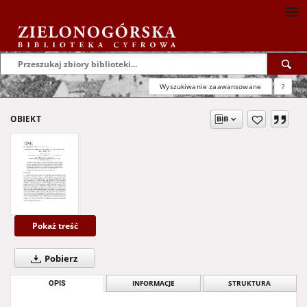
Wyszukiwanie zaawansowane
?
OBIEKT
Pokaż treść
Pobierz
OPIS
INFORMACJE
STRUKTURA