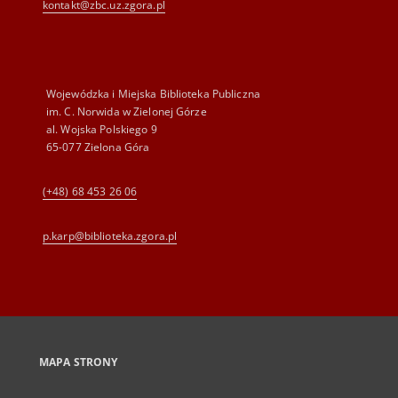
kontakt@zbc.uz.zgora.pl
Wojewódzka i Miejska Biblioteka Publiczna
im. C. Norwida w Zielonej Górze
al. Wojska Polskiego 9
65-077 Zielona Góra
(+48) 68 453 26 06
p.karp@biblioteka.zgora.pl
MAPA STRONY