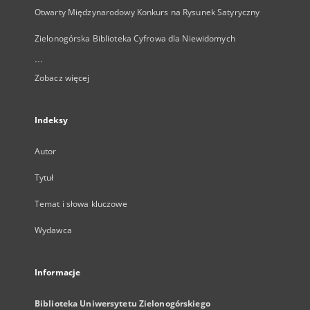
Otwarty Międzynarodowy Konkurs na Rysunek Satyryczny
Zielonogórska Biblioteka Cyfrowa dla Niewidomych
...
Zobacz więcej
Indeksy
Autor
Tytuł
Temat i słowa kluczowe
Wydawca
Informacje
Biblioteka Uniwersytetu Zielonogórskiego