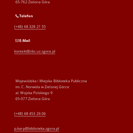
65-762 Zielona Góra
Telefon
(+48) 68 328 21 55
E-Mail
kontakt@zbc.uz.zgora.pl
Wojewódzka i Miejska Biblioteka Publiczna
im. C. Norwida w Zielonej Górze
al. Wojska Polskiego 9
65-077 Zielona Góra
(+48) 68 453 26 06
p.karp@biblioteka.zgora.pl