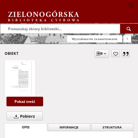
Wyszukiwanie zaawansowane
?
OBIEKT
Pokaż treść
Pobierz
OPIS
INFORMACJE
STRUKTURA