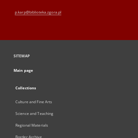
p.karp@biblioteka.zgora.pl
SITEMAP
Main page
Collections
Culture and Fine Arts
Science and Teaching
Regional Materials
Border Archive