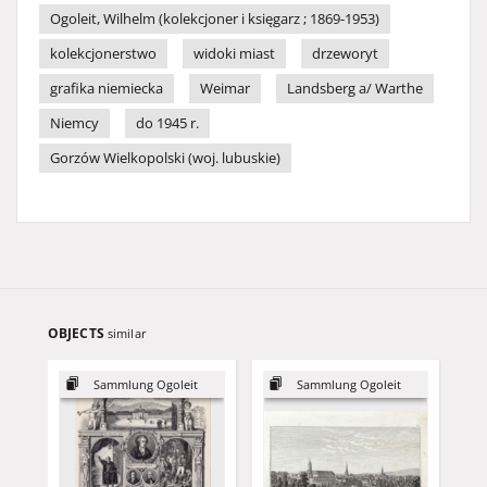
Ogoleit, Wilhelm (kolekcjoner i księgarz ; 1869-1953)
kolekcjonerstwo
widoki miast
drzeworyt
grafika niemiecka
Weimar
Landsberg a/ Warthe
Niemcy
do 1945 r.
Gorzów Wielkopolski (woj. lubuskie)
OBJECTS
similar
Sammlung Ogoleit
Sammlung Ogoleit