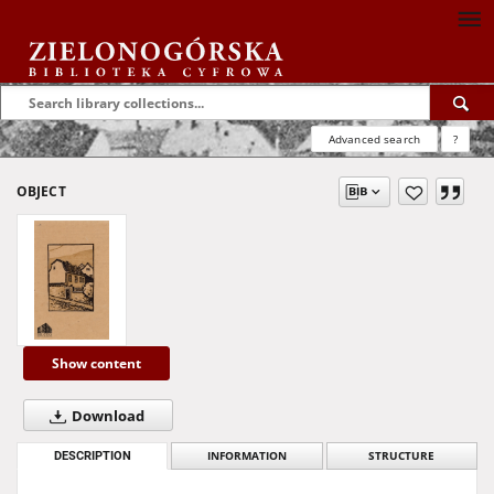
Advanced search
?
OBJECT
Show content
Download
DESCRIPTION
INFORMATION
STRUCTURE