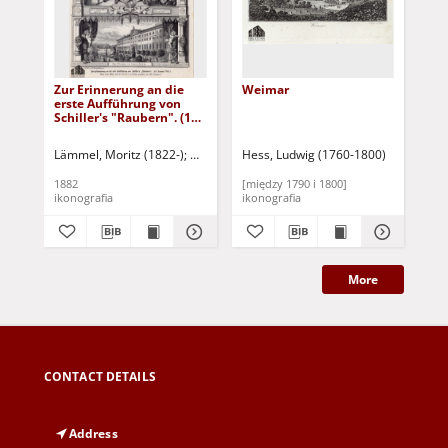
Zur Erinnerung an die
Weimar
Der
erste Aufführung von
Schiller's "Raubern". (13.
Januar 1782.)
Lämmel, Moritz (1822-)
Hilpert, F. - oryginał
Hess, Ludwig (1760-1800)
Lob
1882
[między 1790 i 1800]
[mi
ikonografia
ikonografia
iko
More
CONTACT DETAILS
Address