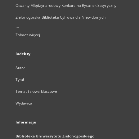
Otwarty Międzynarodowy Konkurs na Rysunek Satyryczny
Zielonogórska Biblioteka Cyfrowa dla Niewidomych
...
Zobacz więcej
Indeksy
Autor
Tytuł
Temat i słowa kluczowe
Wydawca
Informacje
Biblioteka Uniwersytetu Zielonogórskiego