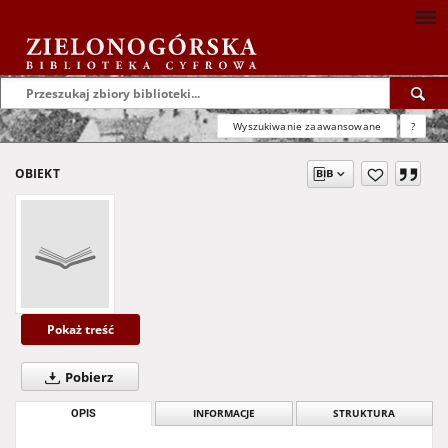
Wyszukiwanie zaawansowane
?
OBIEKT
Pokaż treść
Pobierz
OPIS
INFORMACJE
STRUKTURA