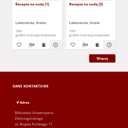
Recepta na nudę [1]
Recepta na nudę [3]
Rec
Lubieniecka, Aniela
Lubieniecka, Aniela
Lub
1991
1991
199
grafika ilustracja książkowa
grafika ilustracja książkowa
Więcej
DANE KONTAKTOWE
Adres
Biblioteka Uniwersytetu
Zielonogórskiego
al. Wojska Polskiego 71