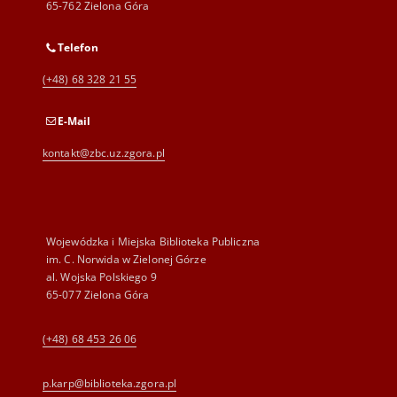
65-762 Zielona Góra
Telefon
(+48) 68 328 21 55
E-Mail
kontakt@zbc.uz.zgora.pl
Wojewódzka i Miejska Biblioteka Publiczna
im. C. Norwida w Zielonej Górze
al. Wojska Polskiego 9
65-077 Zielona Góra
(+48) 68 453 26 06
p.karp@biblioteka.zgora.pl