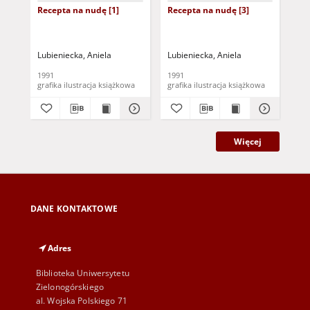
Recepta na nudę [1]
Recepta na nudę [3]
Rec
Lubieniecka, Aniela
Lubieniecka, Aniela
Lub
1991
1991
199
grafika ilustracja książkowa
grafika ilustracja książkowa
Więcej
DANE KONTAKTOWE
Adres
Biblioteka Uniwersytetu
Zielonogórskiego
al. Wojska Polskiego 71