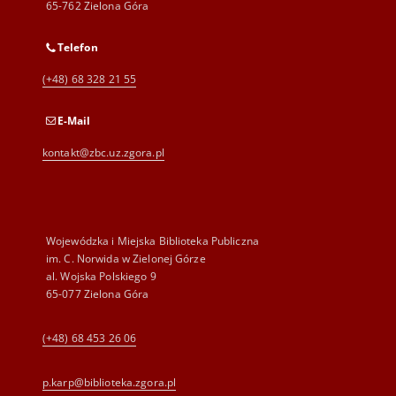
65-762 Zielona Góra
Telefon
(+48) 68 328 21 55
E-Mail
kontakt@zbc.uz.zgora.pl
Wojewódzka i Miejska Biblioteka Publiczna
im. C. Norwida w Zielonej Górze
al. Wojska Polskiego 9
65-077 Zielona Góra
(+48) 68 453 26 06
p.karp@biblioteka.zgora.pl