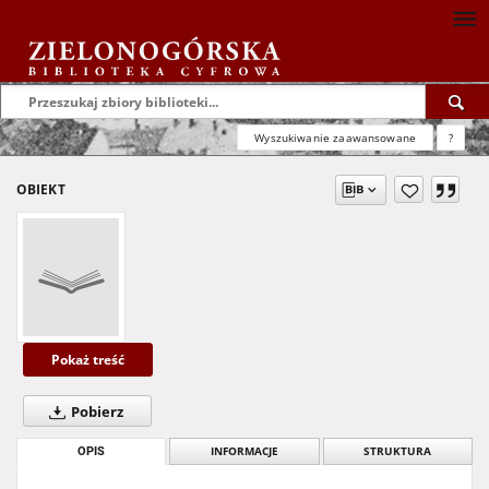
Wyszukiwanie zaawansowane
?
OBIEKT
Pokaż treść
Pobierz
OPIS
INFORMACJE
STRUKTURA