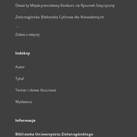
Otwarty Międzynarodowy Konkurs na Rysunek Satyryczny
Zielonogórska Biblioteka Cyfrowa dla Niewidomych
...
Zobacz więcej
Indeksy
Autor
Tytuł
Temat i słowa kluczowe
Wydawca
Informacje
Biblioteka Uniwersytetu Zielonogórskiego