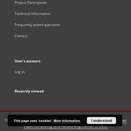
Project Participants
Technical information
Frequently asked questions
Contact
User's account
Log in
Recently viewed
This service runs on
DInGO dLibra 6.3.21
software created by
I understand
Poznan
This page uses 'cookies'.
More information
Supercomputing and Networking Center (PSNC)