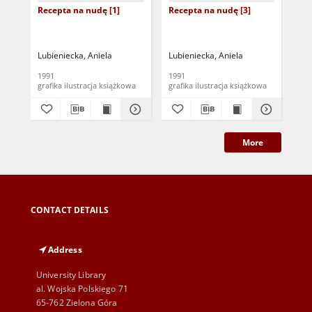
Recepta na nudę [1]
Recepta na nudę [3]
Rec
Lubieniecka, Aniela
Lubieniecka, Aniela
Lub
1991
1991
199
grafika ilustracja książkowa
grafika ilustracja książkowa
More
CONTACT DETAILS
Address
University Library
al. Wojska Polskiego 71
65-762 Zielona Góra