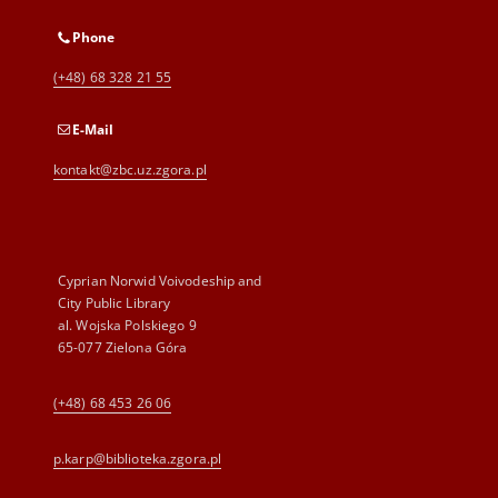
Phone
(+48) 68 328 21 55
E-Mail
kontakt@zbc.uz.zgora.pl
Cyprian Norwid Voivodeship and
City Public Library
al. Wojska Polskiego 9
65-077 Zielona Góra
(+48) 68 453 26 06
p.karp@biblioteka.zgora.pl