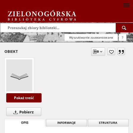
Wyszukiwanie zaawansowane
?
OBIEKT
Pokaż treść
Pobierz
OPIS
INFORMACJE
STRUKTURA