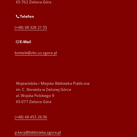
65-762 Zielona Góra
Telefon
(+48) 68 328 21 55
E-Mail
kontakt@zbc.uz.zgora.pl
Wojewódzka i Miejska Biblioteka Publiczna
im. C. Norwida w Zielonej Górze
al. Wojska Polskiego 9
65-077 Zielona Góra
(+48) 68 453 26 06
p.karp@biblioteka.zgora.pl