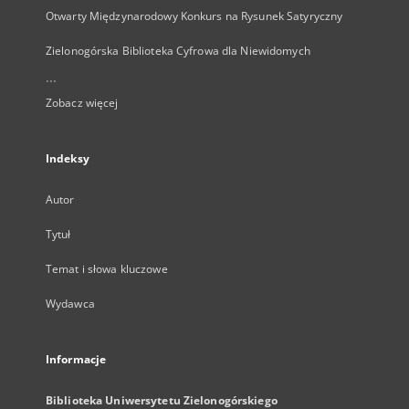
Otwarty Międzynarodowy Konkurs na Rysunek Satyryczny
Zielonogórska Biblioteka Cyfrowa dla Niewidomych
...
Zobacz więcej
Indeksy
Autor
Tytuł
Temat i słowa kluczowe
Wydawca
Informacje
Biblioteka Uniwersytetu Zielonogórskiego