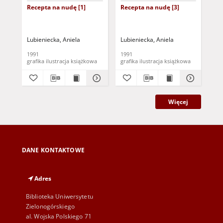
Recepta na nudę [1]
Recepta na nudę [3]
Rec
Lubieniecka, Aniela
Lubieniecka, Aniela
Lub
1991
1991
199
grafika ilustracja książkowa
grafika ilustracja książkowa
Więcej
DANE KONTAKTOWE
Adres
Biblioteka Uniwersytetu
Zielonogórskiego
al. Wojska Polskiego 71