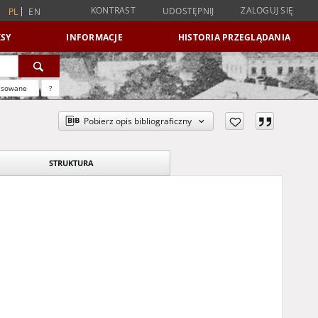
KONTRAST
ZALOGUJ SIĘ
UDOSTĘPNIJ
PL
EN
SY
INFORMACJE
HISTORIA PRZEGLĄDANIA
nsowane
?
Pobierz opis bibliograficzny
STRUKTURA