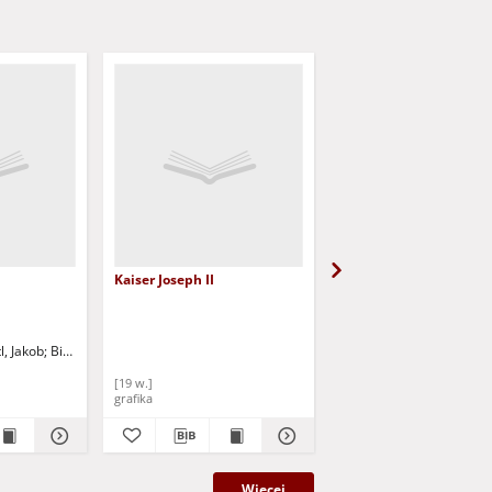
Kaiser Joseph II
Medale: cesarza Karola 
Karola VII, Józefa II,
Franciszka i Marii Tere
l, Jakob
Bibliographischen Institut
[19 w.]
[4 ćw. 18 w.]
grafika
grafika
Więcej