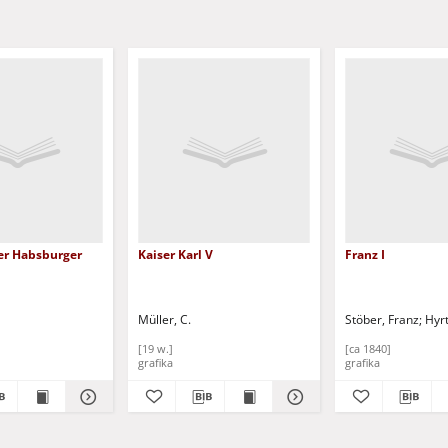
Der Habsburger
Kaiser Karl V
Franz I
Müller, C.
Stöber, Franz
Hyrt
[19 w.]
[ca 1840]
grafika
grafika