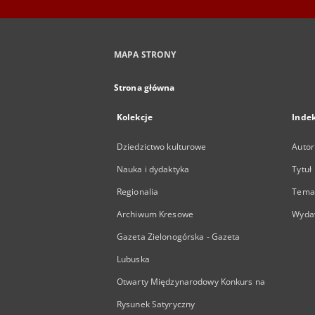
MAPA STRONY
Strona główna
Kolekcje
Inde
Dziedzictwo kulturowe
Autor
Nauka i dydaktyka
Tytuł
Regionalia
Temat
Archiwum Kresowe
Wyda
Gazeta Zielonogórska - Gazeta
Lubuska
Otwarty Międzynarodowy Konkurs na
Rysunek Satyryczny