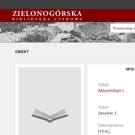
OBIEKT
OPIS
Tytuł:
Maximilian I
Autor:
Deucker, C.
Data wydania:
[19 w.]