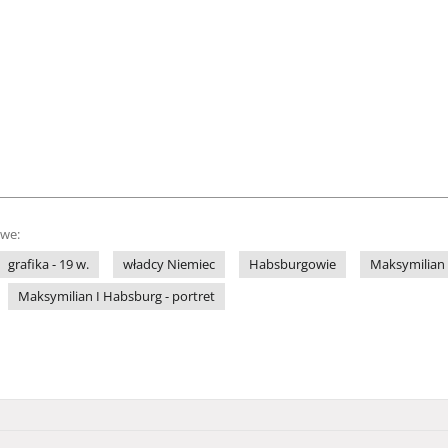
owe:
grafika - 19 w.
władcy Niemiec
Habsburgowie
Maksymilian 
Maksymilian I Habsburg - portret