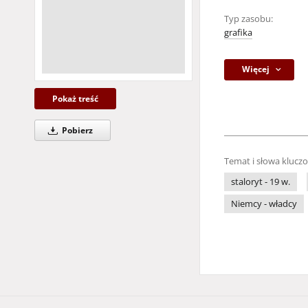
Typ zasobu:
grafika
Więcej
Pokaż treść
Pobierz
Temat i słowa klucz
staloryt - 19 w.
Niemcy - władcy