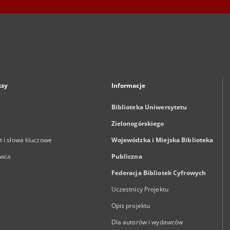
ksy
Informacje
Biblioteka Uniwersytetu
Zielonogórskiego
 i słowa kluczowe
Wojewódzka i Miejska Biblioteka
wca
Publiczna
Federacja Bibliotek Cyfrowych
Uczestnicy Projektu
Opis projektu
Dla autorów i wydawców