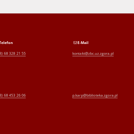
Telefon
E-Mail
8) 68 328 21 55
kontakt@zbc.uz.zgora.pl
8) 68 453 26 06
p.karp@biblioteka.zgora.pl