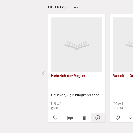
OBIEKTY
podobne
Heinrich der Vogler
Rudolf II, 
Deucker, C.
Bibliographischen Institut
[19 w.]
[19 w.]
grafika
grafika