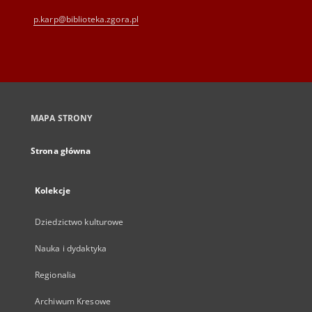
p.karp@biblioteka.zgora.pl
MAPA STRONY
Strona główna
Kolekcje
Dziedzictwo kulturowe
Nauka i dydaktyka
Regionalia
Archiwum Kresowe