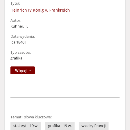
Tytuł:
Heinrich IV König v. Frankreich
Autor:
Kühner, T.
Data wydania:
[ca 1840]
Typ zasobu:
grafika
Więcej
Temat i słowa kluczowe:
staloryt - 19 w.
grafika - 19 w.
władcy Francji