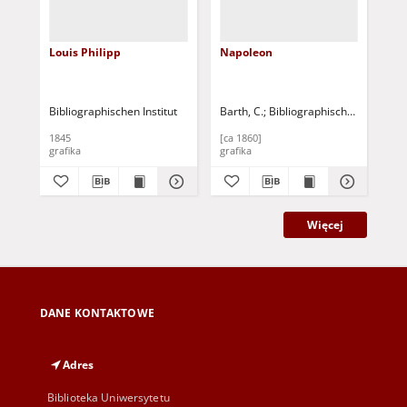
Louis Philipp
Napoleon
Med
rok
XIV
Bibliographischen Institut
Barth, C.
Bibliographischen Institut
1845
[ca 1860]
[4 
grafika
grafika
gra
Więcej
DANE KONTAKTOWE
Adres
Biblioteka Uniwersytetu