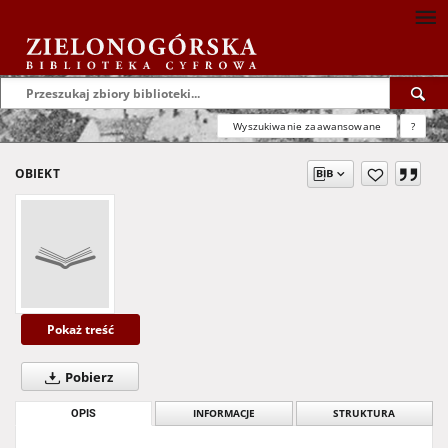
Wyszukiwanie zaawansowane
?
OBIEKT
Pokaż treść
Pobierz
OPIS
INFORMACJE
STRUKTURA