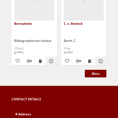
Bernadotte
C. v. Rotteck
Lie
Bibliographischen Institut
Barth, C.
Bar
[19 w.]
19 w.
19 
grafika
grafika
gra
More
CONTACT DETAILS
Address