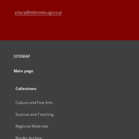
p.karp@biblioteka.zgora.pl
SITEMAP
Main page
Collections
Culture and Fine Arts
Science and Teaching
Regional Materials
Border Archive