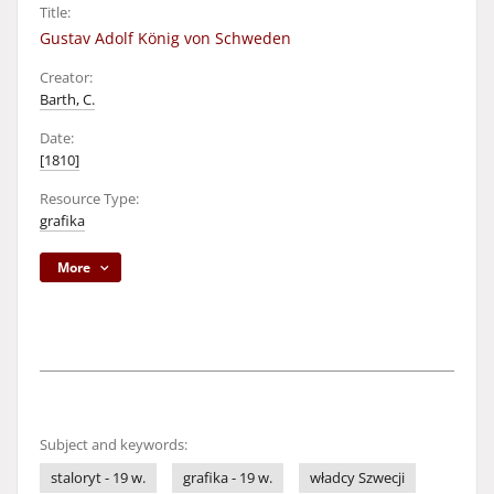
Title:
Gustav Adolf König von Schweden
Creator:
Barth, C.
Date:
[1810]
Resource Type:
grafika
More
Subject and keywords:
staloryt - 19 w.
grafika - 19 w.
władcy Szwecji