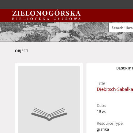
OBJECT
DESCRIPT
Title:
Diebitsch-Sabalk
Date:
19 w.
Resource Type:
grafika