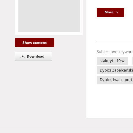
More
Show content
Subject and keyword
Download
staloryt - 19 w.
Dybicz Zabałkański,
Dybicz, Iwan - port