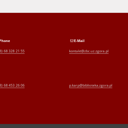
Phone
E-Mail
8) 68 328 21 55
kontakt@zbc.uz.zgora.pl
8) 68 453 26 06
p.karp@biblioteka.zgora.pl