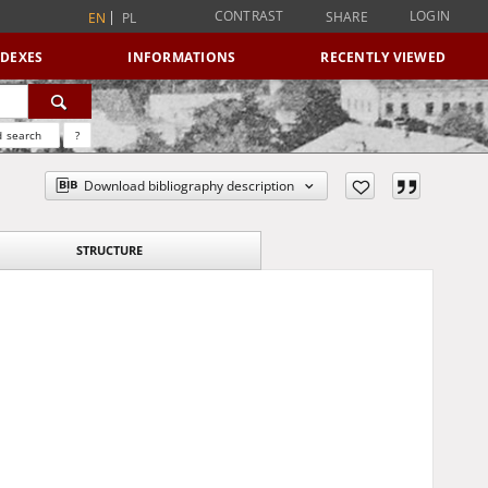
CONTRAST
LOGIN
SHARE
EN
PL
NDEXES
INFORMATIONS
RECENTLY VIEWED
 search
?
Download bibliography description
STRUCTURE