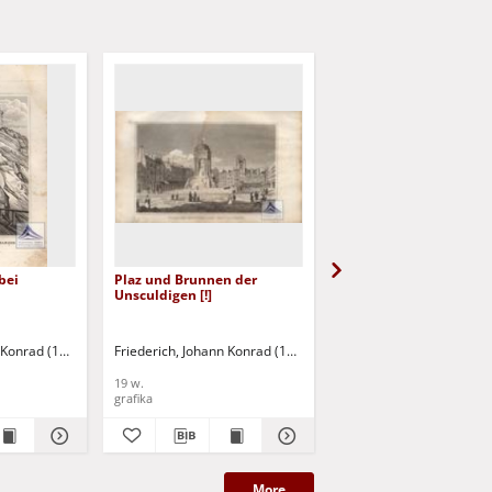
bei
Plaz und Brunnen der
Das Bicetre
Unsculdigen [!]
n Konrad (1789-1858)
Friederich, Johann Konrad (1789-1858)
Friederich, Johann Konr
19 w.
19 w.
grafika
grafika
More