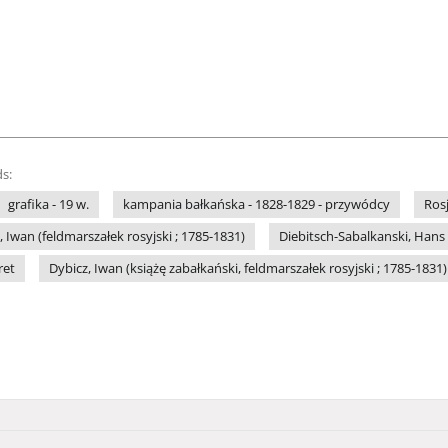
s:
grafika - 19 w.
kampania bałkańska - 1828-1829 - przywódcy
Ros
 Iwan (feldmarszałek rosyjski ; 1785-1831)
Diebitsch-Sabalkanski, Hans 
ret
Dybicz, Iwan (książę zabałkański, feldmarszałek rosyjski ; 1785-1831)