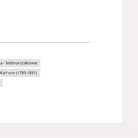
ja - feldmarszałkowie
Karl von (1785-1831)