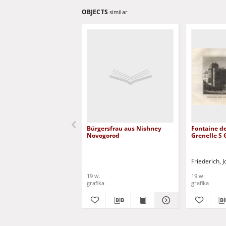
OBJECTS
similar
Bürgersfrau aus Nishney
Fontaine de
Novogorod
Grenelle S
Friederich,
19 w.
19 w.
grafika
grafika