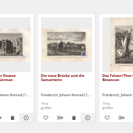
r Strasse
Die neue Brücke und die
Das Felsen=Thor 
 German
Samariterin
Besancon
 Johann Konrad (1789-1858)
Friederich, Johann Konrad (1789-1858)
Friederich, Johan
19 w.
19 w.
grafika
grafika