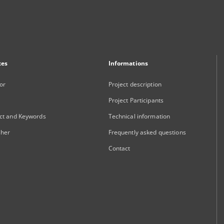
xes
Informations
or
Project description
Project Participants
ct and Keywords
Technical information
sher
Frequently asked questions
Contact