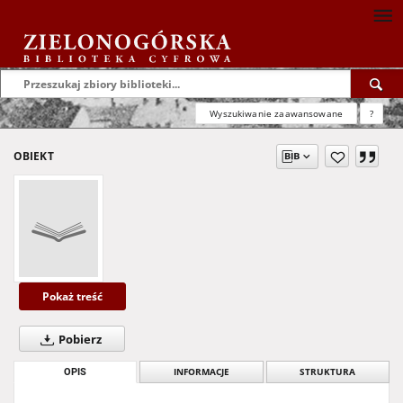
Wyszukiwanie zaawansowane
?
OBIEKT
Pokaż treść
Pobierz
OPIS
INFORMACJE
STRUKTURA