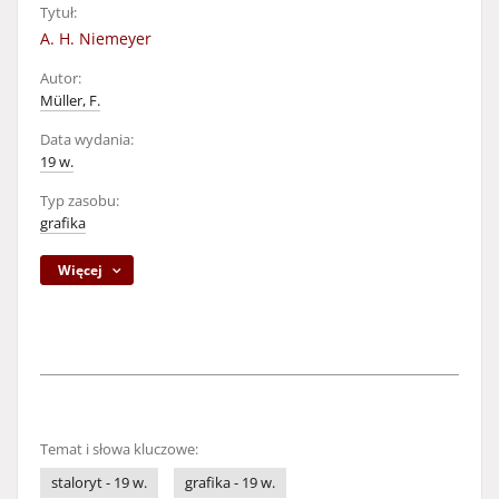
Tytuł:
A. H. Niemeyer
Autor:
Müller, F.
Data wydania:
19 w.
Typ zasobu:
grafika
Więcej
Temat i słowa kluczowe:
staloryt - 19 w.
grafika - 19 w.