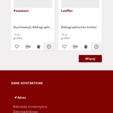
Pestalozzi
Loeffler
J. 
Ruscheweyh
Bibliographischen Institut
Bibliographischen Institut
Bib
19 w.
19 w.
19 
grafika
grafika
gra
Więcej
DANE KONTAKTOWE
Adres
Biblioteka Uniwersytetu
Zielonogórskiego