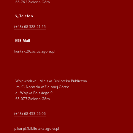
65-762 Zielona Góra
Telefon
(+48) 68 328 21 55
E-Mail
kontakt@zbc.uz.zgora.pl
Wojewódzka i Miejska Biblioteka Publiczna
im. C. Norwida w Zielonej Górze
al. Wojska Polskiego 9
65-077 Zielona Góra
(+48) 68 453 26 06
p.karp@biblioteka.zgora.pl