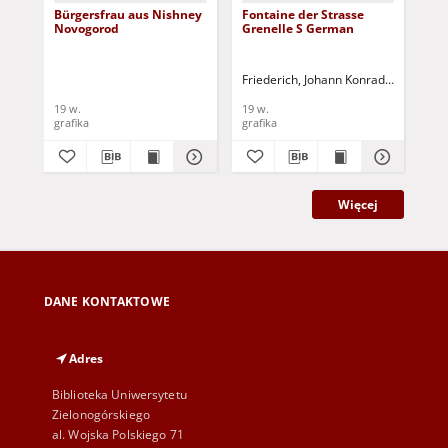
Bürgersfrau aus Nishney
Fontaine der Strasse
Di
Novogorod
Grenelle S German
Sa
Friederich, Johann Konrad (1789-185
Fri
19 w.
19 w.
19 
grafika
grafika
gra
Więcej
DANE KONTAKTOWE
Adres
Biblioteka Uniwersytetu
Zielonogórskiego
al. Wojska Polskiego 71