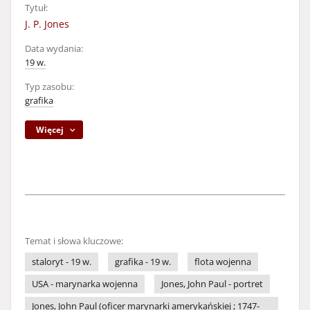
Tytuł:
J. P. Jones
Data wydania:
19 w.
Typ zasobu:
grafika
Więcej
Temat i słowa kluczowe:
staloryt - 19 w.
grafika - 19 w.
flota wojenna
USA - marynarka wojenna
Jones, John Paul - portret
Jones, John Paul (oficer marynarki amerykańskiej ; 1747-