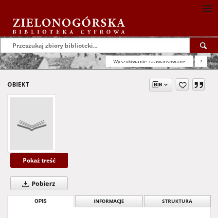
Wyszukiwanie zaawansowane
?
OBIEKT
Pokaż treść
Pobierz
OPIS
INFORMACJE
STRUKTURA