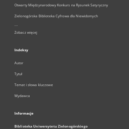
Otwarty Międzynarodowy Konkurs na Rysunek Satyryczny
Zielonogórska Biblioteka Cyfrowa dla Niewidomych
...
Zobacz więcej
Indeksy
Autor
Tytuł
Temat i słowa kluczowe
Wydawca
Informacje
Biblioteka Uniwersytetu Zielonogórskiego