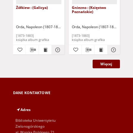
Żółkiew : (Galicya)
Gniezno : (Księstwo
Poz
Poznańskie)
(Ks
Orda, Napoleon (1807-1893)
Warszawa: Zakład Litograficzny M. Fajan
Orda, Napoleon (1807-1893)
Warszaw
Ord
[1873-1883]
[1873-1883]
[18
książka album grafika
książka album grafika
Więcej
DANE KONTAKTOWE
Adres
Biblioteka Uniwersytetu
Zielonogórskiego
al. Wojska Polskiego 71