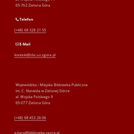
65-762 Zielona Góra
Telefon
(+48) 68 328 21 55
E-Mail
kontakt@zbc.uz.zgora.pl
Wojewódzka i Miejska Biblioteka Publiczna
im. C. Norwida w Zielonej Górze
al. Wojska Polskiego 9
65-077 Zielona Góra
(+48) 68 453 26 06
p.karp@biblioteka.zgora.pl