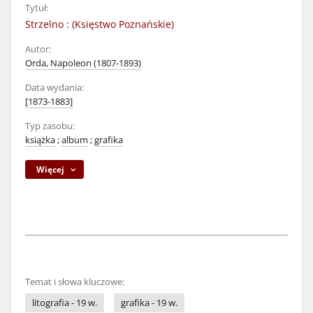
Tytuł:
Strzelno : (Księstwo Poznańskie)
Autor:
Orda, Napoleon (1807-1893)
Data wydania:
[1873-1883]
Typ zasobu:
książka
;
album
;
grafika
Więcej
Temat i słowa kluczowe:
litografia - 19 w.
grafika - 19 w.