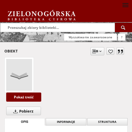
Wyszukiwanie zaawansowane
?
OBIEKT
Pokaż treść
Pobierz
OPIS
INFORMACJE
STRUKTURA