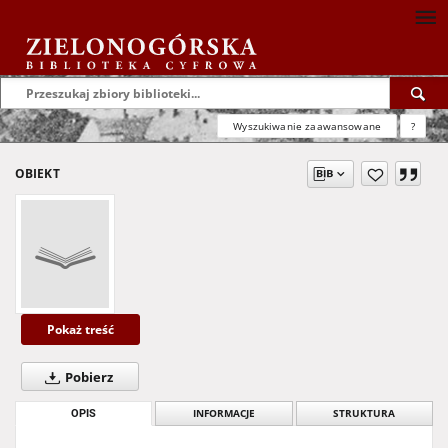
Wyszukiwanie zaawansowane
?
OBIEKT
Pokaż treść
Pobierz
OPIS
INFORMACJE
STRUKTURA