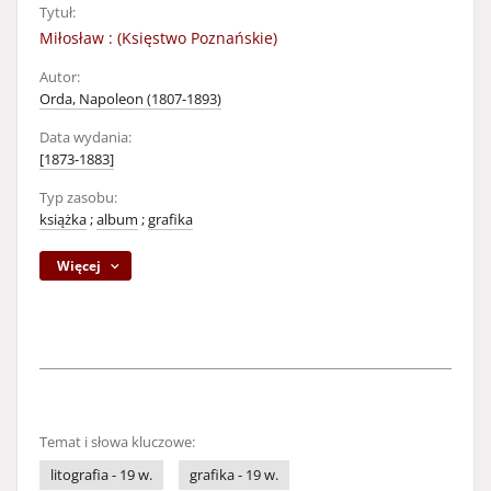
Tytuł:
Miłosław : (Księstwo Poznańskie)
Autor:
Orda, Napoleon (1807-1893)
Data wydania:
[1873-1883]
Typ zasobu:
książka
;
album
;
grafika
Więcej
Temat i słowa kluczowe:
litografia - 19 w.
grafika - 19 w.