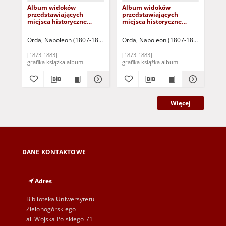
Album widoków
Album widoków
Jaz
przedstawiających
przedstawiających
Ole
miejsca historyczne
miejsca historyczne
Królestwa Galicyi i ziem
Księstwa Poznańskiego i
krakowskich: Serya
Prus Zachodnich: Serya
Orda, Napoleon (1807-1893)
Warszawa: Zakład Litograficzny M. Fajan
Orda, Napoleon (1807-1893)
Warszaw
Ord
szósta
piąta
[1873-1883]
[1873-1883]
[18
grafika książka album
grafika książka album
Więcej
DANE KONTAKTOWE
Adres
Biblioteka Uniwersytetu
Zielonogórskiego
al. Wojska Polskiego 71