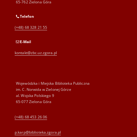
65-762 Zielona Góra
Telefon
(+48) 68 328 21 55
E-Mail
kontakt@zbc.uz.zgora.pl
Wojewódzka i Miejska Biblioteka Publiczna
im. C. Norwida w Zielonej Górze
al. Wojska Polskiego 9
65-077 Zielona Góra
(+48) 68 453 26 06
p.karp@biblioteka.zgora.pl