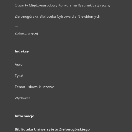
Otwarty Międzynarodowy Konkurs na Rysunek Satyryczny
Zielonogórska Biblioteka Cyfrowa dla Niewidomych
...
Zobacz więcej
Indeksy
Autor
Tytuł
Temat i słowa kluczowe
Wydawca
Informacje
Biblioteka Uniwersytetu Zielonogórskiego