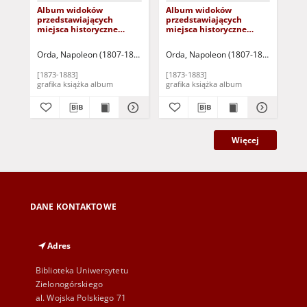
Album widoków
Album widoków
Jaz
przedstawiających
przedstawiających
Ole
miejsca historyczne
miejsca historyczne
Królestwa Galicyi i ziem
Księstwa Poznańskiego i
krakowskich: Serya
Prus Zachodnich: Serya
Orda, Napoleon (1807-1893)
Warszawa: Zakład Litograficzny M. Fajan
Orda, Napoleon (1807-1893)
Warszaw
Ord
szósta
piąta
[1873-1883]
[1873-1883]
[18
grafika książka album
grafika książka album
Więcej
DANE KONTAKTOWE
Adres
Biblioteka Uniwersytetu
Zielonogórskiego
al. Wojska Polskiego 71