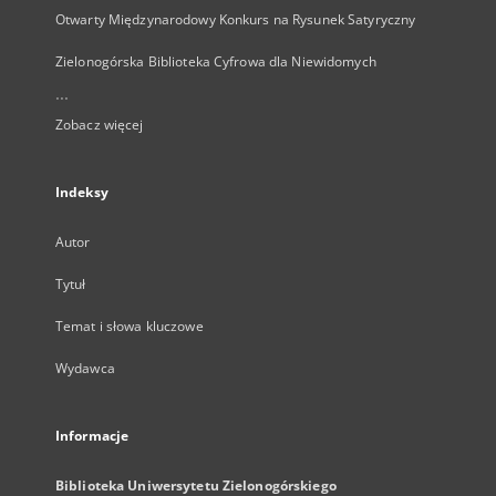
Otwarty Międzynarodowy Konkurs na Rysunek Satyryczny
Zielonogórska Biblioteka Cyfrowa dla Niewidomych
...
Zobacz więcej
Indeksy
Autor
Tytuł
Temat i słowa kluczowe
Wydawca
Informacje
Biblioteka Uniwersytetu Zielonogórskiego