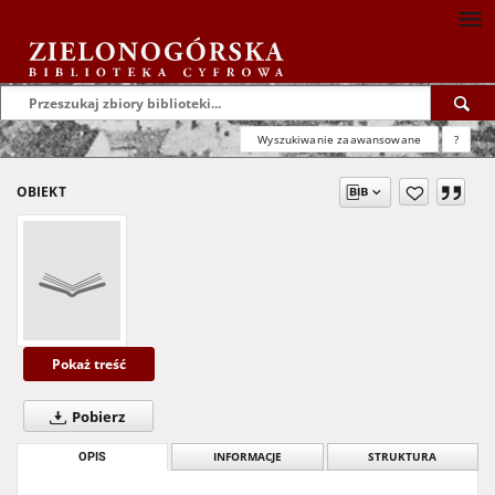
Wyszukiwanie zaawansowane
?
OBIEKT
Pokaż treść
Pobierz
OPIS
INFORMACJE
STRUKTURA