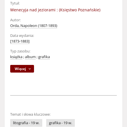
Tytuł:
Wenecyja nad jeziorami : (Księstwo Poznańskie)
Autor:
Orda, Napoleon (1807-1893)
Data wydania:
[1873-1883]
Typ zasobu:
książka
;
album
;
grafika
Więcej
Temat i słowa kluczowe:
litografia - 19 w.
grafika - 19 w.