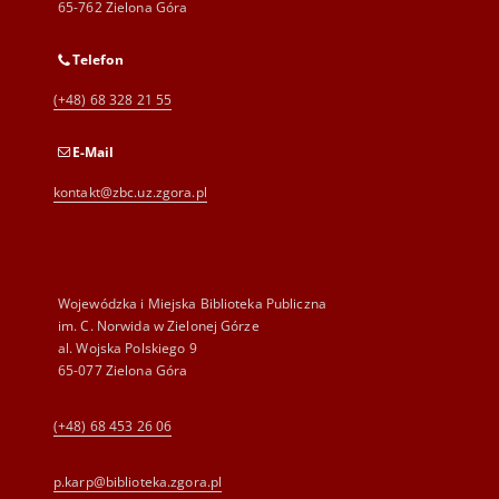
65-762 Zielona Góra
Telefon
(+48) 68 328 21 55
E-Mail
kontakt@zbc.uz.zgora.pl
Wojewódzka i Miejska Biblioteka Publiczna
im. C. Norwida w Zielonej Górze
al. Wojska Polskiego 9
65-077 Zielona Góra
(+48) 68 453 26 06
p.karp@biblioteka.zgora.pl