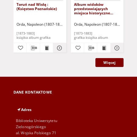
Toruń nad Wisłą :
Album widoków
Al
(Księstwo Poznańskie)
przedstawiających
pr
miejsca historyczne
mie
Królestwa Galicyi i ziem
Ksi
krakowskich: Serya
Pru
Orda, Napoleon (1807-1893)
Warszawa: Zakład Litograficzny M. Fajan
Orda, Napoleon (1807-1893)
Warszaw
Ord
szósta
pią
[1873-1883]
[1873-1883]
[18
książka album grafika
grafika książka album
Więcej
DANE KONTAKTOWE
Adres
Biblioteka Uniwersytetu
Zielonogórskiego
al. Wojska Polskiego 71