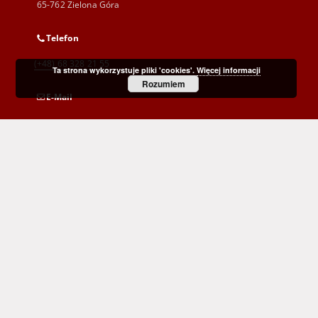
65-762 Zielona Góra
Telefon
(+48) 68 328 21 55
Ta strona wykorzystuje pliki 'cookies'.
Więcej informacji
Rozumiem
E-Mail
kontakt@zbc.uz.zgora.pl
Wojewódzka i Miejska Biblioteka Publiczna
im. C. Norwida w Zielonej Górze
al. Wojska Polskiego 9
65-077 Zielona Góra
(+48) 68 453 26 06
p.karp@biblioteka.zgora.pl