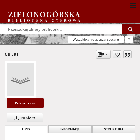
Wyszukiwanie zaawansowane
?
OBIEKT
Pokaż treść
Pobierz
OPIS
INFORMACJE
STRUKTURA