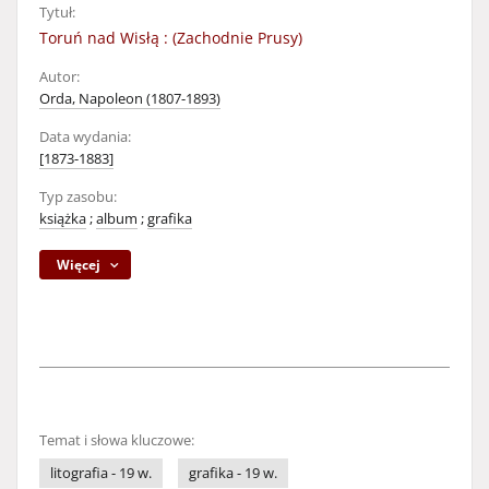
Tytuł:
Toruń nad Wisłą : (Zachodnie Prusy)
Autor:
Orda, Napoleon (1807-1893)
Data wydania:
[1873-1883]
Typ zasobu:
książka
;
album
;
grafika
Więcej
Temat i słowa kluczowe:
litografia - 19 w.
grafika - 19 w.