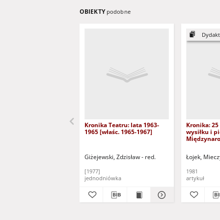
OBIEKTY
podobne
Dydakty
Kronika Teatru: lata 1963-
Kronika: 2
1965 [właśc. 1965-1967]
wysiłku i p
Międzynar
dydaktyków 
literatury 
Giżejewski, Zdzisław - red.
Łojek, Miec
[1977]
1981
jednodniówka
artykuł