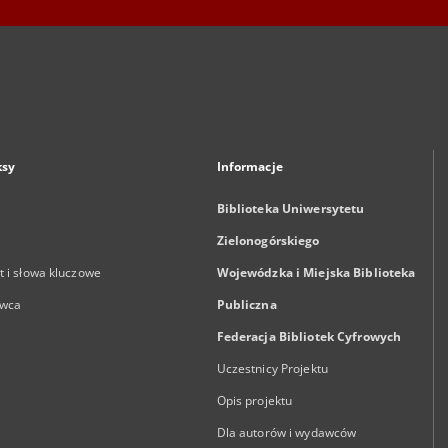
ksy
Informacje
Biblioteka Uniwersytetu
Zielonogórskiego
 i słowa kluczowe
Wojewódzka i Miejska Biblioteka
wca
Publiczna
Federacja Bibliotek Cyfrowych
Uczestnicy Projektu
Opis projektu
Dla autorów i wydawców