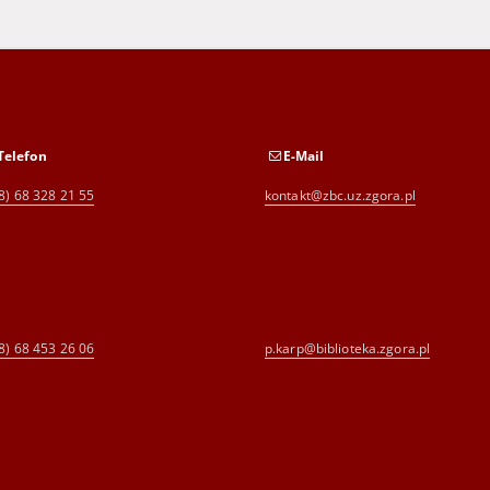
Telefon
E-Mail
8) 68 328 21 55
kontakt@zbc.uz.zgora.pl
8) 68 453 26 06
p.karp@biblioteka.zgora.pl