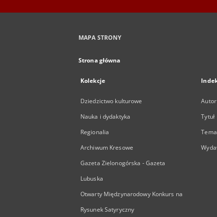
MAPA STRONY
Strona główna
Kolekcje
Inde
Dziedzictwo kulturowe
Autor
Nauka i dydaktyka
Tytuł
Regionalia
Temat
Archiwum Kresowe
Wyda
Gazeta Zielonogórska - Gazeta
Lubuska
Otwarty Międzynarodowy Konkurs na
Rysunek Satyryczny