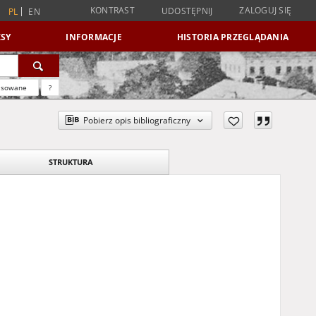
KONTRAST
ZALOGUJ SIĘ
UDOSTĘPNIJ
PL
EN
SY
INFORMACJE
HISTORIA PRZEGLĄDANIA
nsowane
?
Pobierz opis bibliograficzny
STRUKTURA