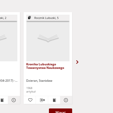
ki, 2
Rocznik Lubuski, 5
Rocznik Lubuski, 7
Kronika Lubuskiego
Kronika Lubuskiego
Towarzystwa Naukowego
Towarzystwa Naukowe
(1935-2018 ) - red.
934-2017) - oprac.
Dzieran, Stanisław
Chodkiewicz, Teresa
1968
1971
artykuł
artykuł
Więcej