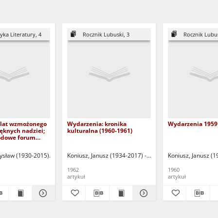
ka Literatury, 4
Rocznik Lubuski, 3
Rocznik Lubus
5 lat wzmożonego
Wydarzenia: kronika
Wydarzenia 1959
ięknych nadziei;
kulturalna (1960-1961)
odowe forum
literatury; 35 lat
Polski Ludowej
zysław (1930-2015)
Wierzchołowska, Danuta
Koniusz, Janusz (1934-2017) - oprac.
Rećko, Janusz
Pasterniak, Wojciech 
Koniusz, Janusz (1
1962
1960
artykuł
artykuł