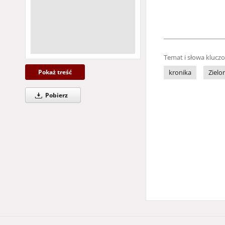
Temat i słowa klucz
Pokaż treść
kronika
Zielo
Pobierz