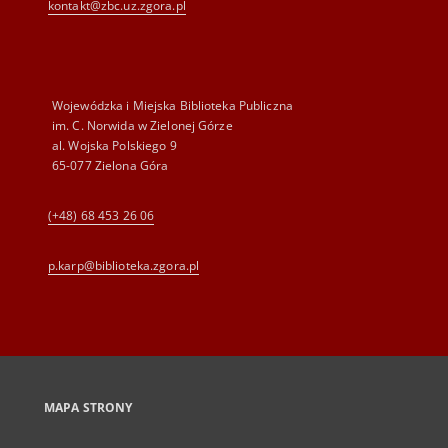
kontakt@zbc.uz.zgora.pl
Wojewódzka i Miejska Biblioteka Publiczna
im. C. Norwida w Zielonej Górze
al. Wojska Polskiego 9
65-077 Zielona Góra
(+48) 68 453 26 06
p.karp@biblioteka.zgora.pl
MAPA STRONY