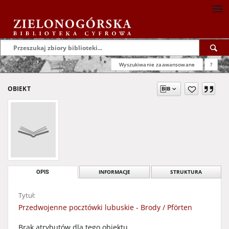
Wyszukiwanie zaawansowane
?
OBIEKT
OPIS
INFORMACJE
STRUKTURA
Tytuł:
Przedwojenne pocztówki lubuskie - Brody / Pförten
Brak atrybutów dla tego obiektu