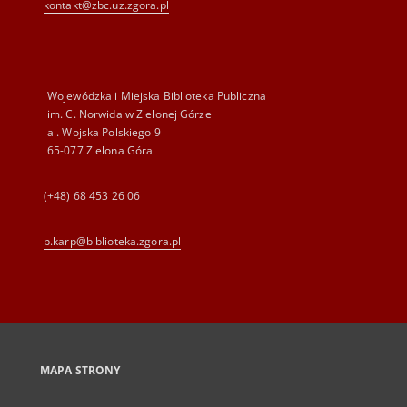
kontakt@zbc.uz.zgora.pl
Wojewódzka i Miejska Biblioteka Publiczna
im. C. Norwida w Zielonej Górze
al. Wojska Polskiego 9
65-077 Zielona Góra
(+48) 68 453 26 06
p.karp@biblioteka.zgora.pl
MAPA STRONY