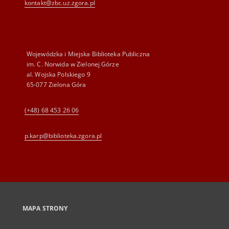
kontakt@zbc.uz.zgora.pl
Wojewódzka i Miejska Biblioteka Publiczna
im. C. Norwida w Zielonej Górze
al. Wojska Polskiego 9
65-077 Zielona Góra
(+48) 68 453 26 06
p.karp@biblioteka.zgora.pl
MAPA STRONY