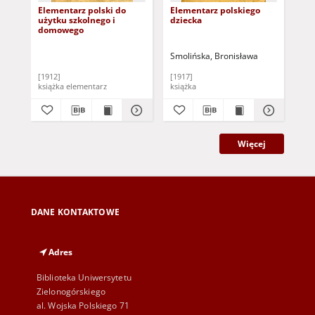
Elementarz polski do
Elementarz polskiego
Ele
użytku szkolnego i
dziecka
po
domowego
Smolińska, Bronisława
[1912]
[1917]
189
książka elementarz
książka
Więcej
DANE KONTAKTOWE
Adres
Biblioteka Uniwersytetu
Zielonogórskiego
al. Wojska Polskiego 71