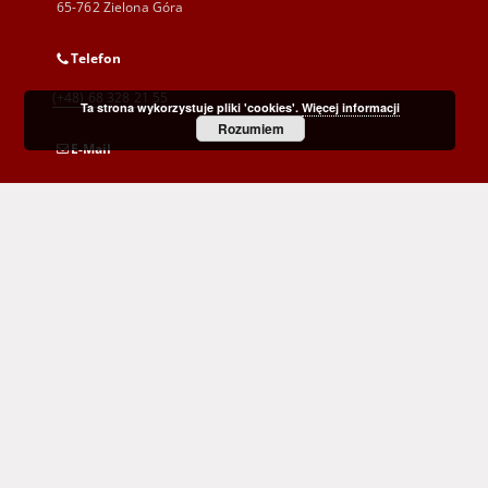
65-762 Zielona Góra
Telefon
(+48) 68 328 21 55
Ta strona wykorzystuje pliki 'cookies'.
Więcej informacji
Rozumiem
E-Mail
kontakt@zbc.uz.zgora.pl
Wojewódzka i Miejska Biblioteka Publiczna
im. C. Norwida w Zielonej Górze
al. Wojska Polskiego 9
65-077 Zielona Góra
(+48) 68 453 26 06
p.karp@biblioteka.zgora.pl