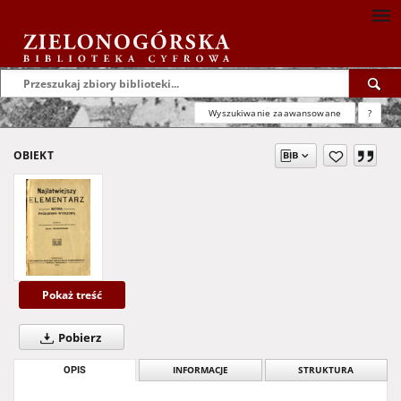
Wyszukiwanie zaawansowane
?
OBIEKT
Pokaż treść
Pobierz
OPIS
INFORMACJE
STRUKTURA