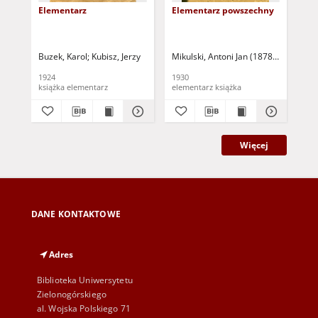
Elementarz
Elementarz powszechny
El
wy
Buzek, Karol
Kubisz, Jerzy
Mikulski, Antoni Jan (1878-1951)
Wójc
Król
1924
1930
192
książka elementarz
elementarz książka
Więcej
DANE KONTAKTOWE
Adres
Biblioteka Uniwersytetu
Zielonogórskiego
al. Wojska Polskiego 71