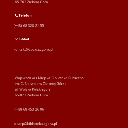
65-762 Zielona Góra
Telefon
(+48) 68 328 21 55
E-Mail
kontakt@zbc.uz.zgora.pl
Wojewódzka i Miejska Biblioteka Publiczna
im. C. Norwida w Zielonej Górze
al. Wojska Polskiego 9
65-077 Zielona Góra
(+48) 68 453 26 06
p.karp@biblioteka.zgora.pl