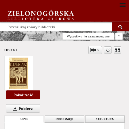
Wyszukiwanie zaawansowane
?
OBIEKT
Pokaż treść
Pobierz
OPIS
INFORMACJE
STRUKTURA