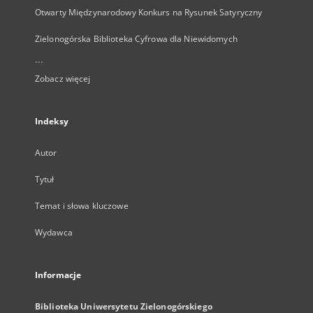
Otwarty Międzynarodowy Konkurs na Rysunek Satyryczny
Zielonogórska Biblioteka Cyfrowa dla Niewidomych
...
Zobacz więcej
Indeksy
Autor
Tytuł
Temat i słowa kluczowe
Wydawca
Informacje
Biblioteka Uniwersytetu Zielonogórskiego