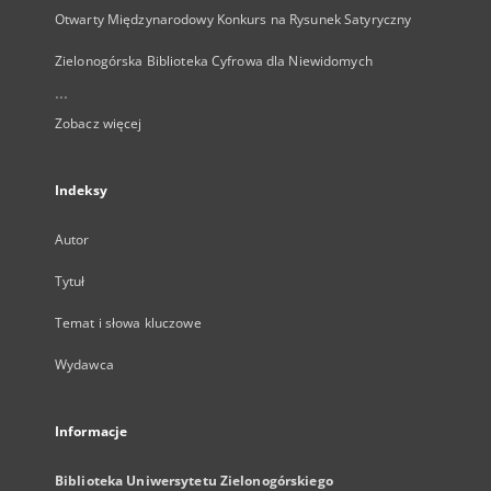
Otwarty Międzynarodowy Konkurs na Rysunek Satyryczny
Zielonogórska Biblioteka Cyfrowa dla Niewidomych
...
Zobacz więcej
Indeksy
Autor
Tytuł
Temat i słowa kluczowe
Wydawca
Informacje
Biblioteka Uniwersytetu Zielonogórskiego