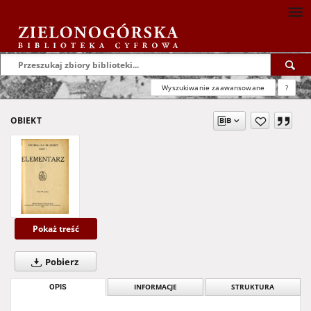
Wyszukiwanie zaawansowane
?
OBIEKT
Pokaż treść
Pobierz
OPIS
INFORMACJE
STRUKTURA