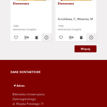
Elementarz
Elementarz
El
Arnoldowa, F.
Witwicka, M.
Kub
1945
1930
194
elementarz książka
elementarz książka
Więcej
DANE KONTAKTOWE
Adres
Biblioteka Uniwersytetu
Zielonogórskiego
al. Wojska Polskiego 71