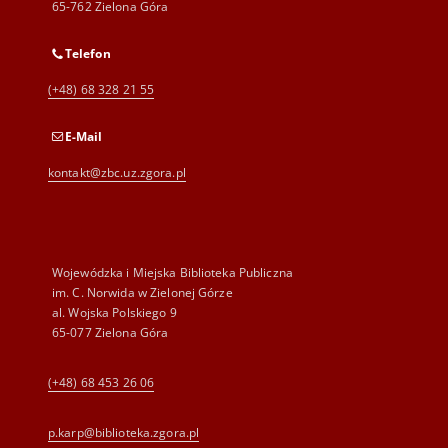
65-762 Zielona Góra
Telefon
(+48) 68 328 21 55
E-Mail
kontakt@zbc.uz.zgora.pl
Wojewódzka i Miejska Biblioteka Publiczna
im. C. Norwida w Zielonej Górze
al. Wojska Polskiego 9
65-077 Zielona Góra
(+48) 68 453 26 06
p.karp@biblioteka.zgora.pl