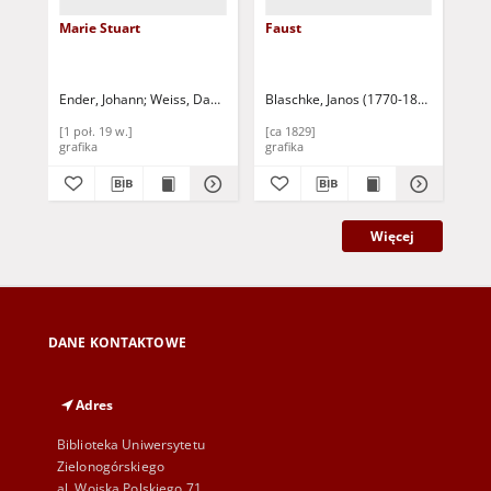
Marie Stuart
Faust
Be
lie
Ender, Johann
Weiss, David
Blaschke, Janos (1770-1833)
Ramberg
Pat
[1 poł. 19 w.]
[ca 1829]
[ca
grafika
grafika
gra
Więcej
DANE KONTAKTOWE
Adres
Biblioteka Uniwersytetu
Zielonogórskiego
al. Wojska Polskiego 71