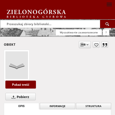
Wyszukiwanie zaawansowane
?
OBIEKT
Pokaż treść
Pobierz
OPIS
INFORMACJE
STRUKTURA