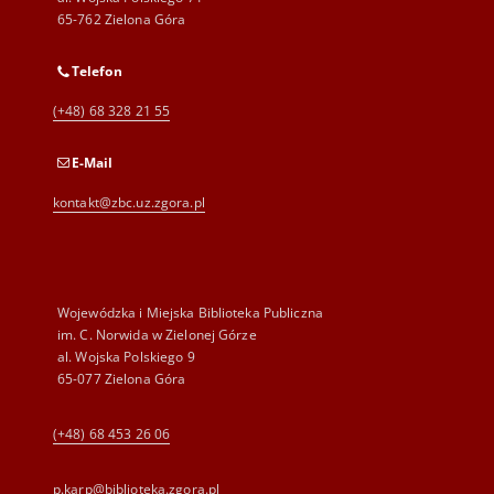
65-762 Zielona Góra
Telefon
(+48) 68 328 21 55
E-Mail
kontakt@zbc.uz.zgora.pl
Wojewódzka i Miejska Biblioteka Publiczna
im. C. Norwida w Zielonej Górze
al. Wojska Polskiego 9
65-077 Zielona Góra
(+48) 68 453 26 06
p.karp@biblioteka.zgora.pl