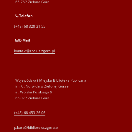
65-762 Zielona Góra
Telefon
(+48) 68 328 21 55
E-Mail
kontakt@zbc.uz.zgora.pl
Wojewódzka i Miejska Biblioteka Publiczna
im. C. Norwida w Zielonej Górze
al. Wojska Polskiego 9
65-077 Zielona Góra
(+48) 68 453 26 06
p.karp@biblioteka.zgora.pl