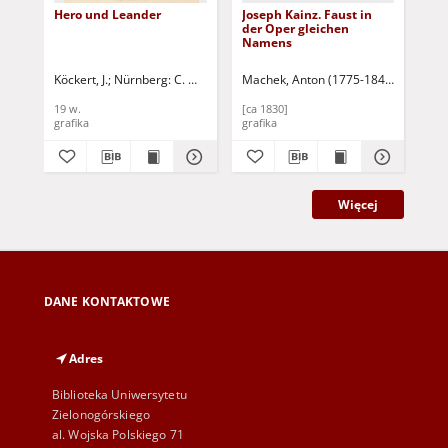
Hero und Leander
Joseph Kainz. Faust in
Sch
der Oper gleichen
Bla
Namens
Köckert, J.
Nürnberg: C. Mayer's Kunst-Anstaltin
Machek, Anton (1775-1844)
Schödl, 
Täu
19 w.
[ca 1830]
[1 
grafika
grafika
gra
Więcej
DANE KONTAKTOWE
Adres
Biblioteka Uniwersytetu
Zielonogórskiego
al. Wojska Polskiego 71