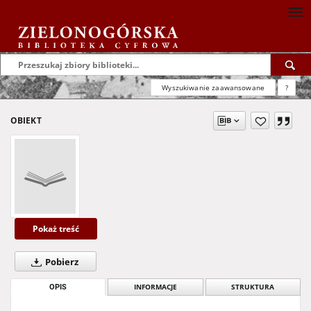
Wyszukiwanie zaawansowane
?
OBIEKT
Pokaż treść
Pobierz
OPIS
INFORMACJE
STRUKTURA