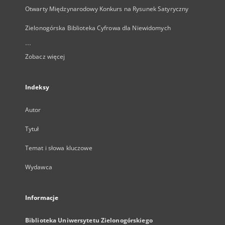
Otwarty Międzynarodowy Konkurs na Rysunek Satyryczny
Zielonogórska Biblioteka Cyfrowa dla Niewidomych
...
Zobacz więcej
Indeksy
Autor
Tytuł
Temat i słowa kluczowe
Wydawca
Informacje
Biblioteka Uniwersytetu Zielonogórskiego