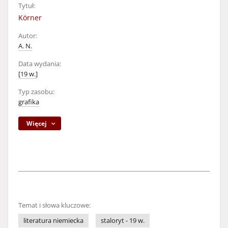
Tytuł:
Körner
Autor:
A. N.
Data wydania:
[19 w.]
Typ zasobu:
grafika
Więcej
Temat i słowa kluczowe:
literatura niemiecka
staloryt - 19 w.