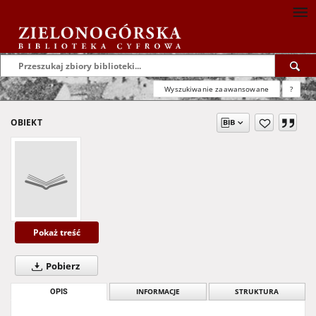
Wyszukiwanie zaawansowane
?
OBIEKT
Pokaż treść
Pobierz
OPIS
INFORMACJE
STRUKTURA