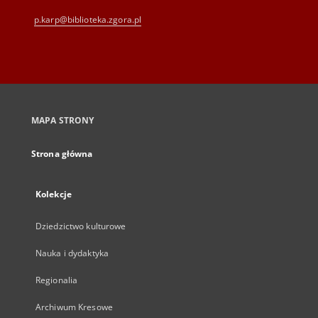
p.karp@biblioteka.zgora.pl
MAPA STRONY
Strona główna
Kolekcje
Dziedzictwo kulturowe
Nauka i dydaktyka
Regionalia
Archiwum Kresowe