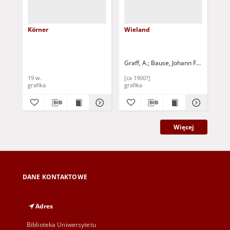
Körner
Wieland
Fri
Graff, A.
Bause, Johann Friedrich (1
19 w.
[ca 1900?]
[ca
grafika
grafika
gra
Więcej
DANE KONTAKTOWE
Adres
Biblioteka Uniwersytetu