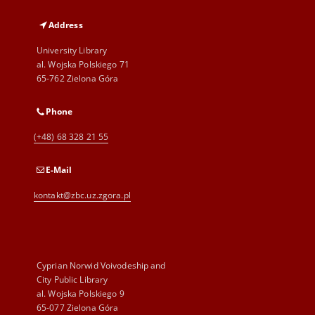
Address
University Library
al. Wojska Polskiego 71
65-762 Zielona Góra
Phone
(+48) 68 328 21 55
E-Mail
kontakt@zbc.uz.zgora.pl
Cyprian Norwid Voivodeship and
City Public Library
al. Wojska Polskiego 9
65-077 Zielona Góra