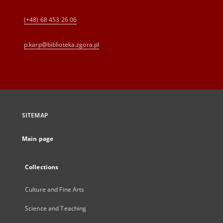
(+48) 68 453 26 06
p.karp@biblioteka.zgora.pl
SITEMAP
Main page
Collections
Culture and Fine Arts
Science and Teaching