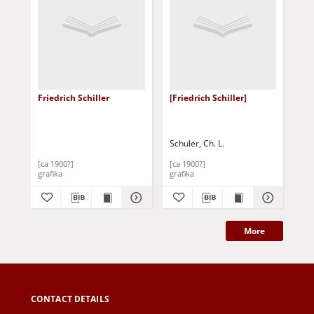
Friedrich Schiller
[Friedrich Schiller]
Sch
Schuler, Ch. L.
Bux
[ca 1900?]
[ca 1900?]
[ca
grafika
grafika
gra
More
CONTACT DETAILS