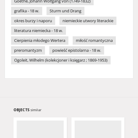
Goethe, Johann Wolfgang von (1749-1832)
grafika - 18 w.
Sturm und Drang
okres burzy i naporu
niemieckie utwory literackie
literatura niemiecka - 18 w.
Cierpienia młodego Wertera
miłość romantyczna
preromantyzm
powieść epistolarna - 18 w.
Ogoleit, Wilhelm (kolekcjoner i księgarz ; 1869-1953)
OBJECTS
similar