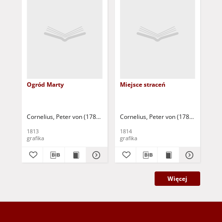
Ogród Marty
Miejsce straceń
No
Cornelius, Peter von (1783-1867)
Cornelius, Peter von (1783-1867)
Ruscheweyh, Ferdinand (1785-1846)
Cor
Ru
1813
1814
181
grafika
grafika
gra
Więcej