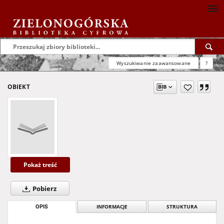
Wyszukiwanie zaawansowane
?
OBIEKT
Pokaż treść
Pobierz
OPIS
INFORMACJE
STRUKTURA