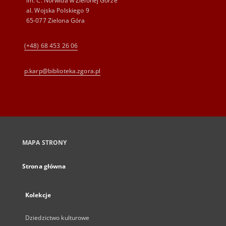
im. C. Norwida w Zielonej Górze
al. Wojska Polskiego 9
65-077 Zielona Góra
(+48) 68 453 26 06
p.karp@biblioteka.zgora.pl
MAPA STRONY
Strona główna
Kolekcje
Dziedzictwo kulturowe