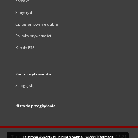
Kontakt
Statystyki
Oprogramowanie dLibra
Polityka prywatności
Kanały RSS
Konto użytkownika
Zaloguj się
Historia przeglądania
Ten serwis działa dzięki oprogramowaniu
DInGO dLibra 6.3.21
Ta strona wykorzystuje pliki 'cookies'.
Więcej informacji