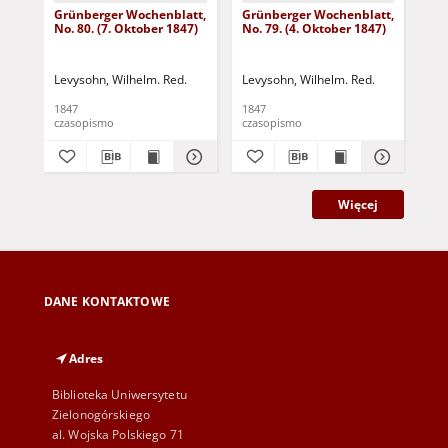
Grünberger Wochenblatt,
Grünberger Wochenblatt,
Gr
No. 80. (7. Oktober 1847)
No. 79. (4. Oktober 1847)
No.
18
Levysohn, Wilhelm. Red.
Levysohn, Wilhelm. Red.
Lev
1847
1847
184
czasopismo
czasopismo
cza
Więcej
DANE KONTAKTOWE
Adres
Biblioteka Uniwersytetu
Zielonogórskiego
al. Wojska Polskiego 71