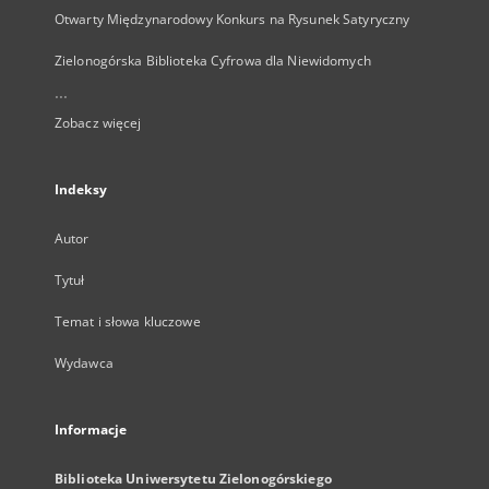
Otwarty Międzynarodowy Konkurs na Rysunek Satyryczny
Zielonogórska Biblioteka Cyfrowa dla Niewidomych
...
Zobacz więcej
Indeksy
Autor
Tytuł
Temat i słowa kluczowe
Wydawca
Informacje
Biblioteka Uniwersytetu Zielonogórskiego