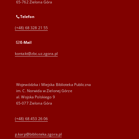
65-762 Zielona Góra
Telefon
(+48) 68 328 21 55
E-Mail
kontakt@zbc.uz.zgora.pl
Wojewódzka i Miejska Biblioteka Publiczna
im. C. Norwida w Zielonej Górze
al. Wojska Polskiego 9
65-077 Zielona Góra
(+48) 68 453 26 06
p.karp@biblioteka.zgora.pl