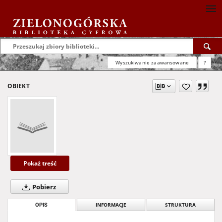
Wyszukiwanie zaawansowane
?
OBIEKT
Pokaż treść
Pobierz
OPIS
INFORMACJE
STRUKTURA