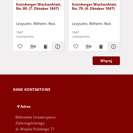
Grünberger Wochenblatt,
Grünberger Wochenblatt,
Gr
No. 80. (7. Oktober 1847)
No. 79. (4. Oktober 1847)
No.
18
Levysohn, Wilhelm. Red.
Levysohn, Wilhelm. Red.
Lev
1847
1847
184
czasopismo
czasopismo
cza
Więcej
DANE KONTAKTOWE
Adres
Biblioteka Uniwersytetu
Zielonogórskiego
al. Wojska Polskiego 71