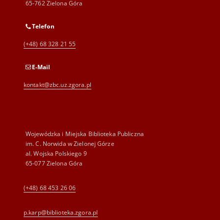
65-762 Zielona Góra
Telefon
(+48) 68 328 21 55
E-Mail
kontakt@zbc.uz.zgora.pl
Wojewódzka i Miejska Biblioteka Publiczna
im. C. Norwida w Zielonej Górze
al. Wojska Polskiego 9
65-077 Zielona Góra
(+48) 68 453 26 06
p.karp@biblioteka.zgora.pl