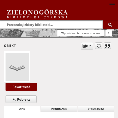
Wyszukiwanie zaawansowane
?
OBIEKT
Pokaż treść
Pobierz
OPIS
INFORMACJE
STRUKTURA