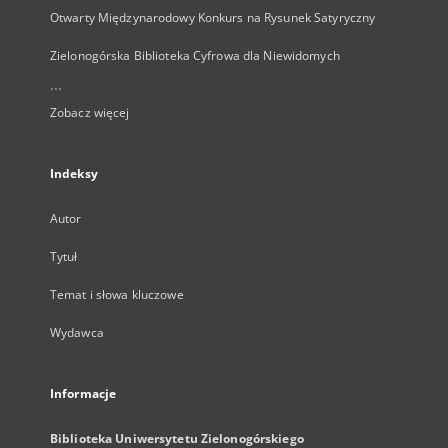
Otwarty Międzynarodowy Konkurs na Rysunek Satyryczny
Zielonogórska Biblioteka Cyfrowa dla Niewidomych
...
Zobacz więcej
Indeksy
Autor
Tytuł
Temat i słowa kluczowe
Wydawca
Informacje
Biblioteka Uniwersytetu Zielonogórskiego