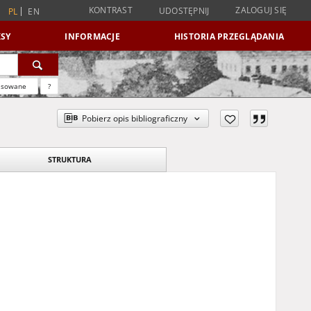
KONTRAST
ZALOGUJ SIĘ
UDOSTĘPNIJ
PL
EN
SY
INFORMACJE
HISTORIA PRZEGLĄDANIA
nsowane
?
Pobierz opis bibliograficzny
STRUKTURA