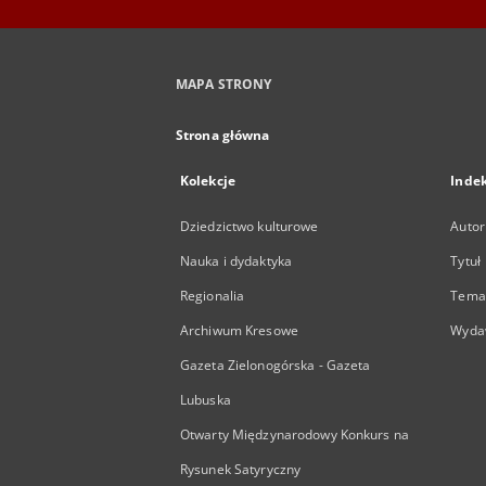
MAPA STRONY
Strona główna
Kolekcje
Inde
Dziedzictwo kulturowe
Autor
Nauka i dydaktyka
Tytuł
Regionalia
Temat
Archiwum Kresowe
Wyda
Gazeta Zielonogórska - Gazeta
Lubuska
Otwarty Międzynarodowy Konkurs na
Rysunek Satyryczny