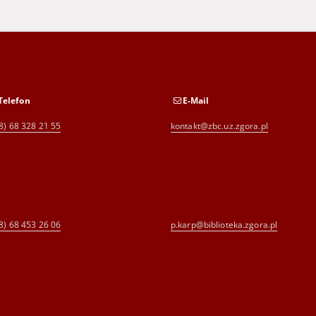
Telefon
E-Mail
8) 68 328 21 55
kontakt@zbc.uz.zgora.pl
8) 68 453 26 06
p.karp@biblioteka.zgora.pl