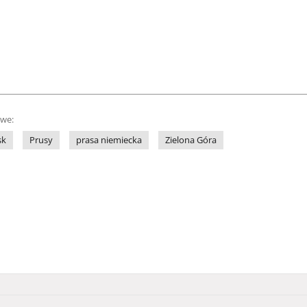
owe:
sk
Prusy
prasa niemiecka
Zielona Góra