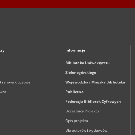
ksy
Informacje
Biblioteka Uniwersytetu
Zielonogórskiego
 i słowa kluczowe
Wojewódzka i Miejska Biblioteka
wca
Publiczna
Federacja Bibliotek Cyfrowych
Uczestnicy Projektu
Opis projektu
Dla autorów i wydawców