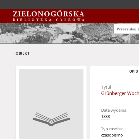
OBIEKT
OPIS
Tytuł:
Grünberger Woche
Data wydania:
1838
Typ zasobu:
czasopismo