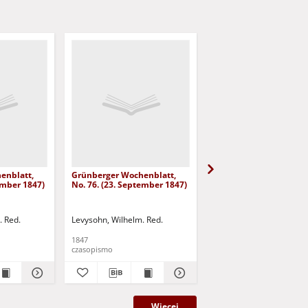
enblatt,
Grünberger Wochenblatt,
Grünberger Wochenbla
ember 1847)
No. 76. (23. September 1847)
No. 75. (20. September
. Red.
Levysohn, Wilhelm. Red.
Levysohn, Wilhelm. Red.
1847
1847
czasopismo
czasopismo
Więcej