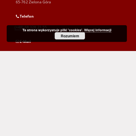
65-762 Zielona Góra
Telefon
(+48) 68 328 21 55
Ta strona wykorzystuje pliki 'cookies'.
Więcej informacji
Rozumiem
E-Mail
kontakt@zbc.uz.zgora.pl
Wojewódzka i Miejska Biblioteka Publiczna
im. C. Norwida w Zielonej Górze
al. Wojska Polskiego 9
65-077 Zielona Góra
(+48) 68 453 26 06
p.karp@biblioteka.zgora.pl