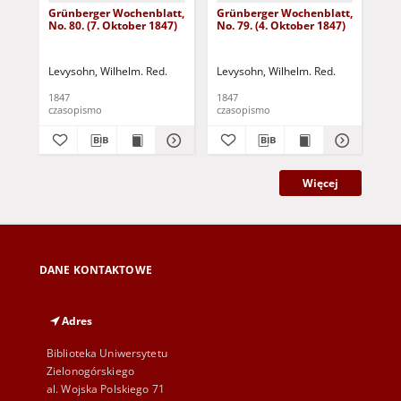
Grünberger Wochenblatt,
Grünberger Wochenblatt,
Gr
No. 80. (7. Oktober 1847)
No. 79. (4. Oktober 1847)
No.
18
Levysohn, Wilhelm. Red.
Levysohn, Wilhelm. Red.
Lev
1847
1847
184
czasopismo
czasopismo
cza
Więcej
DANE KONTAKTOWE
Adres
Biblioteka Uniwersytetu
Zielonogórskiego
al. Wojska Polskiego 71