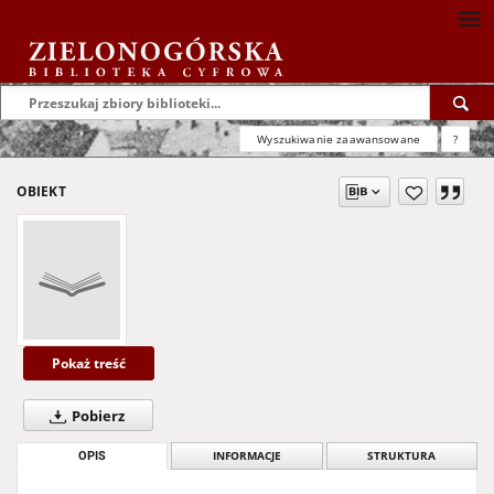
Wyszukiwanie zaawansowane
?
OBIEKT
Pokaż treść
Pobierz
OPIS
INFORMACJE
STRUKTURA