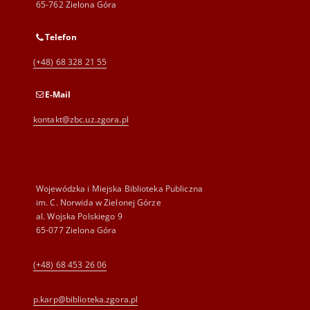
65-762 Zielona Góra
Telefon
(+48) 68 328 21 55
E-Mail
kontakt@zbc.uz.zgora.pl
Wojewódzka i Miejska Biblioteka Publiczna
im. C. Norwida w Zielonej Górze
al. Wojska Polskiego 9
65-077 Zielona Góra
(+48) 68 453 26 06
p.karp@biblioteka.zgora.pl