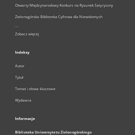
Otwarty Międzynarodowy Konkurs na Rysunek Satyryczny
Zielonogórska Biblioteka Cyfrowa dla Niewidomych
...
Zobacz więcej
Indeksy
Autor
Tytuł
Temat i słowa kluczowe
Wydawca
Informacje
Biblioteka Uniwersytetu Zielonogórskiego