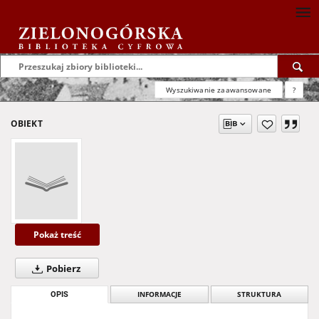
Wyszukiwanie zaawansowane
?
OBIEKT
Pokaż treść
Pobierz
OPIS
INFORMACJE
STRUKTURA