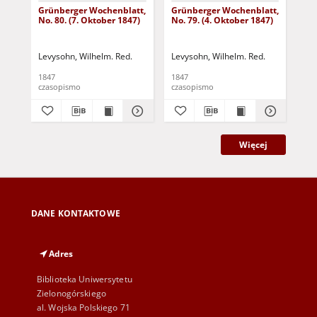
Grünberger Wochenblatt,
Grünberger Wochenblatt,
Gr
No. 80. (7. Oktober 1847)
No. 79. (4. Oktober 1847)
No.
18
Levysohn, Wilhelm. Red.
Levysohn, Wilhelm. Red.
Lev
1847
1847
184
czasopismo
czasopismo
cza
Więcej
DANE KONTAKTOWE
Adres
Biblioteka Uniwersytetu
Zielonogórskiego
al. Wojska Polskiego 71