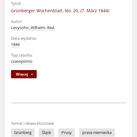
Tytuł:
Grünberger Wochenblatt, No. 20. (7. März 1844)
Autor:
Levysohn, Wilhelm. Red.
Data wydania:
1844
Typ zasobu:
czasopismo
Więcej
Temat i słowa kluczowe:
Grünberg
Śląsk
Prusy
prasa niemiecka