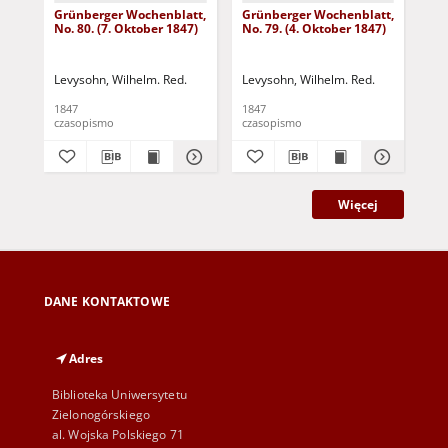
Grünberger Wochenblatt,
Grünberger Wochenblatt,
Gr
No. 80. (7. Oktober 1847)
No. 79. (4. Oktober 1847)
No.
18
Levysohn, Wilhelm. Red.
Levysohn, Wilhelm. Red.
Lev
1847
1847
184
czasopismo
czasopismo
cza
Więcej
DANE KONTAKTOWE
Adres
Biblioteka Uniwersytetu
Zielonogórskiego
al. Wojska Polskiego 71