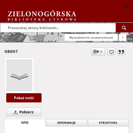
Wyszukiwanie zaawansowane
?
OBIEKT
Pokaż treść
Pobierz
OPIS
INFORMACJE
STRUKTURA