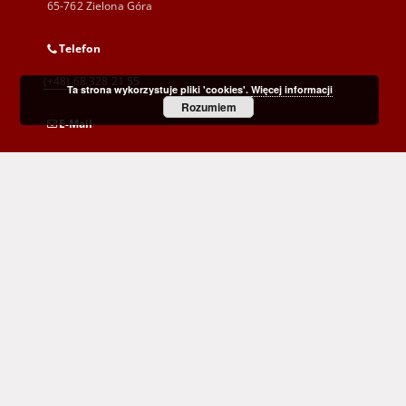
65-762 Zielona Góra
Telefon
(+48) 68 328 21 55
Ta strona wykorzystuje pliki 'cookies'.
Więcej informacji
Rozumiem
E-Mail
kontakt@zbc.uz.zgora.pl
Wojewódzka i Miejska Biblioteka Publiczna
im. C. Norwida w Zielonej Górze
al. Wojska Polskiego 9
65-077 Zielona Góra
(+48) 68 453 26 06
p.karp@biblioteka.zgora.pl