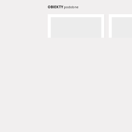
OBIEKTY
podobne
Grünberger Wochenblatt,
Grünberger
No. 80. (7. Oktober 1847)
No. 79. (4.
Levysohn, Wilhelm. Red.
Levysohn, W
1847
1847
czasopismo
czasopismo