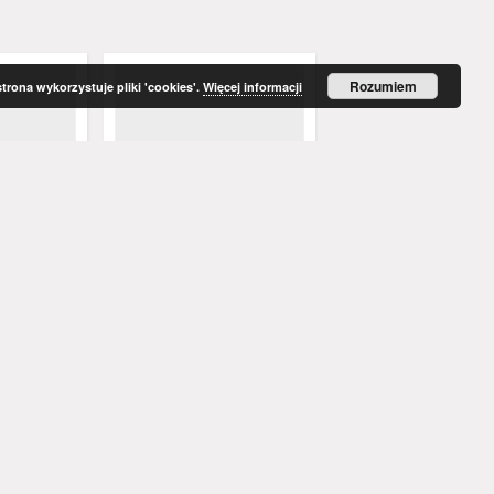
Rozumiem
strona wykorzystuje pliki 'cookies'.
Więcej informacji
enblatt,
Grünberger Wochenblatt,
Grünberger Wochenbla
ember 1847)
No. 76. (23. September 1847)
No. 75. (20. September
. Red.
Levysohn, Wilhelm. Red.
Levysohn, Wilhelm. Red.
1847
1847
czasopismo
czasopismo
Więcej