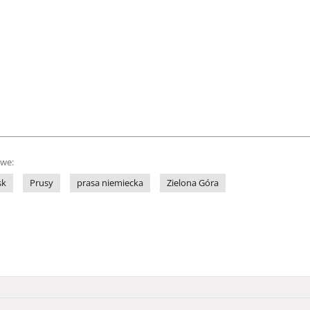
owe:
sk
Prusy
prasa niemiecka
Zielona Góra