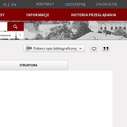
KONTRAST
ZALOGUJ SIĘ
UDOSTĘPNIJ
PL
EN
SY
INFORMACJE
HISTORIA PRZEGLĄDANIA
nsowane
?
Pobierz opis bibliograficzny
STRUKTURA