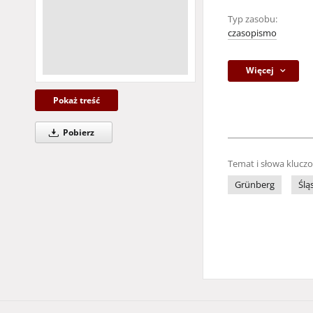
Typ zasobu:
czasopismo
Więcej
Pokaż treść
Pobierz
Temat i słowa klucz
Grünberg
Ślą